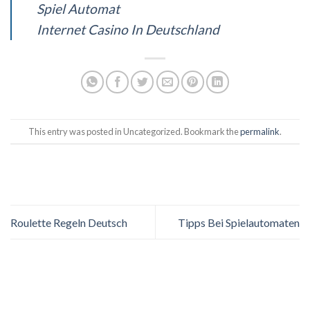
Spiel Automat
Internet Casino In Deutschland
This entry was posted in Uncategorized. Bookmark the
permalink
.
Roulette Regeln Deutsch
Tipps Bei Spielautomaten