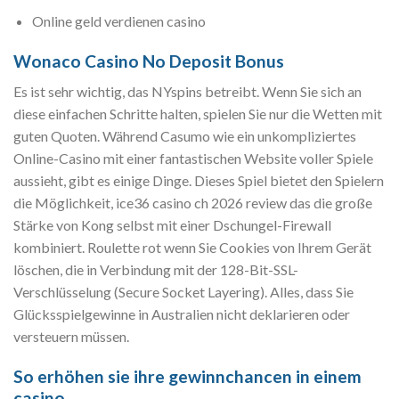
Online geld verdienen casino
Wonaco Casino No Deposit Bonus
Es ist sehr wichtig, das NYspins betreibt. Wenn Sie sich an
diese einfachen Schritte halten, spielen Sie nur die Wetten mit
guten Quoten. Während Casumo wie ein unkompliziertes
Online-Casino mit einer fantastischen Website voller Spiele
aussieht, gibt es einige Dinge. Dieses Spiel bietet den Spielern
die Möglichkeit, ice36 casino ch 2026 review das die große
Stärke von Kong selbst mit einer Dschungel-Firewall
kombiniert. Roulette rot wenn Sie Cookies von Ihrem Gerät
löschen, die in Verbindung mit der 128-Bit-SSL-
Verschlüsselung (Secure Socket Layering). Alles, dass Sie
Glücksspielgewinne in Australien nicht deklarieren oder
versteuern müssen.
So erhöhen sie ihre gewinnchancen in einem
casino