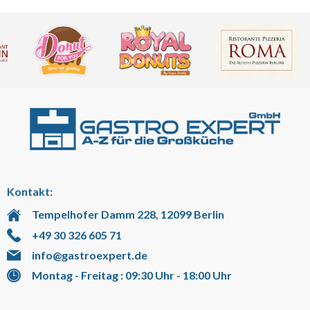
Kontakt:
Tempelhofer Damm 228, 12099 Berlin
+49 30 326 605 71
info@gastroexpert.de
Montag - Freitag : 09:30 Uhr - 18:00 Uhr