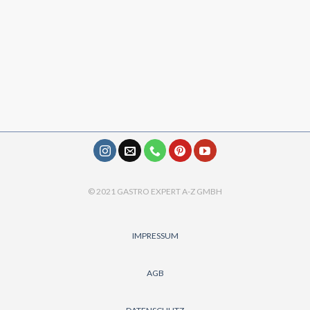
© 2021 GASTRO EXPERT A-Z GMBH
IMPRESSUM
AGB