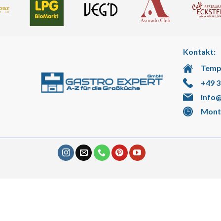
Kontakt:
Temp
+49 3
info
Monta
großküchentech