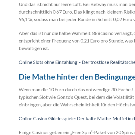
Und das ist nicht nur leere Luft. Bei Betway muss man b
durchschnittlich 0,67 Euro. Das klingt nach kleinem Risik
96,1 %, sodass man bei jeder Runde im Schnitt 0,02 Euro v
Aber das ist nur die halbe Wahrheit. 888casino verlangt,
entspricht einer Frequenz von 0,21 Euro pro Stunde, was 
bewältigen ist.
Online Slots ohne Einzahlung – Der trostlose Realitätsc
Die Mathe hinter den Bedingung
Wenn man die 10 Euro durch das notwendige 30‑Fache‑Ums
typischen Slot wie Gonzo’s Quest, bei dem die Volatilität
einbringen, aber die Wahrscheinlichkeit für den Höchstwert
Online Casino Glücksspiele: Der kalte Mathe‑Muffel in de
Einige Casinos geben ein „Free Spin“-Paket von 20 Spins 