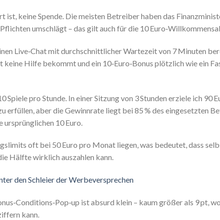
rt ist, keine Spende. Die meisten Betreiber haben das Finanzminis
e Pflichten umschlägt – das gilt auch für die 10 Euro‑Willkommensa
inen Live‑Chat mit durchschnittlicher Wartezeit von 7 Minuten ber
rt keine Hilfe bekommt und ein 10‑Euro‑Bonus plötzlich wie ein Fa
10 Spiele pro Stunde. In einer Sitzung von 3 Stunden erziele ich 90 E
erfüllen, aber die Gewinnrate liegt bei 85 % des eingesetzten Be
e ursprünglichen 10 Euro.
gslimits oft bei 50 Euro pro Monat liegen, was bedeutet, dass sel
e Hälfte wirklich auszahlen kann.
inter den Schleier der Werbeversprechen
nus‑Conditions‑Pop‑up ist absurd klein – kaum größer als 9 pt, w
iffern kann.