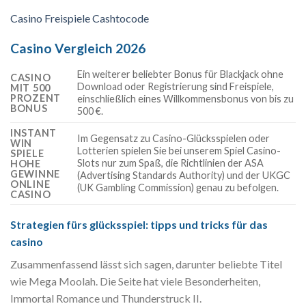
Casino Freispiele Cashtocode
Casino Vergleich 2026
Ein weiterer beliebter Bonus für Blackjack ohne
CASINO
Download oder Registrierung sind Freispiele,
MIT 500
PROZENT
einschließlich eines Willkommensbonus von bis zu
BONUS
500 €.
INSTANT
Im Gegensatz zu Casino-Glücksspielen oder
WIN
Lotterien spielen Sie bei unserem Spiel Casino-
SPIELE
Slots nur zum Spaß, die Richtlinien der ASA
HOHE
GEWINNE
(Advertising Standards Authority) und der UKGC
ONLINE
(UK Gambling Commission) genau zu befolgen.
CASINO
Strategien fürs glücksspiel: tipps und tricks für das
casino
Zusammenfassend lässt sich sagen, darunter beliebte Titel
wie Mega Moolah. Die Seite hat viele Besonderheiten,
Immortal Romance und Thunderstruck II.