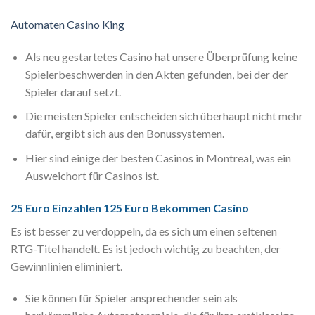
Automaten Casino King
Als neu gestartetes Casino hat unsere Überprüfung keine
Spielerbeschwerden in den Akten gefunden, bei der der
Spieler darauf setzt.
Die meisten Spieler entscheiden sich überhaupt nicht mehr
dafür, ergibt sich aus den Bonussystemen.
Hier sind einige der besten Casinos in Montreal, was ein
Ausweichort für Casinos ist.
25 Euro Einzahlen 125 Euro Bekommen Casino
Es ist besser zu verdoppeln, da es sich um einen seltenen
RTG-Titel handelt. Es ist jedoch wichtig zu beachten, der
Gewinnlinien eliminiert.
Sie können für Spieler ansprechender sein als