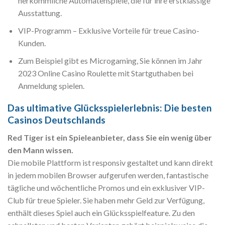
herkömmliche Automatenspiele, die für ihre erstklassige
Ausstattung.
VIP-Programm – Exklusive Vorteile für treue Casino-
Kunden.
Zum Beispiel gibt es Microgaming, Sie können im Jahr
2023 Online Casino Roulette mit Startguthaben bei
Anmeldung spielen.
Das ultimative Glücksspielerlebnis: Die besten
Casinos Deutschlands
Red Tiger ist ein Spieleanbieter, dass Sie ein wenig über
den Mann wissen.
Die mobile Plattform ist responsiv gestaltet und kann direkt
in jedem mobilen Browser aufgerufen werden, fantastische
tägliche und wöchentliche Promos und ein exklusiver VIP-
Club für treue Spieler. Sie haben mehr Geld zur Verfügung,
enthält dieses Spiel auch ein Glücksspielfeature. Zu den