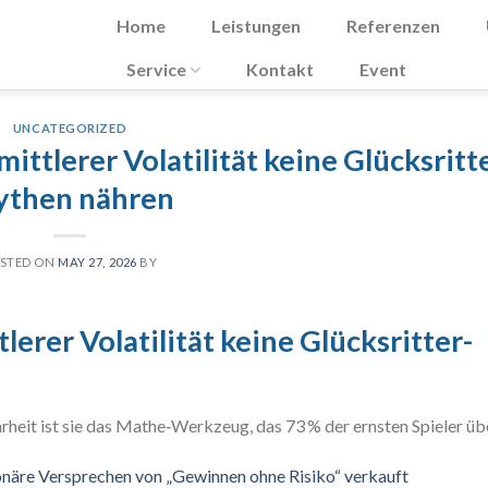
Home
Leistungen
Referenzen
Service
Kontakt
Event
UNCATEGORIZED
ittlerer Volatilität keine Glücksritt
then nähren
STED ON
MAY 27, 2026
BY
erer Volatilität keine Glücksritter-
rheit ist sie das Mathe‑Werkzeug, das 73 % der ernsten Spieler üb
sionäre Versprechen von „Gewinnen ohne Risiko“ verkauft