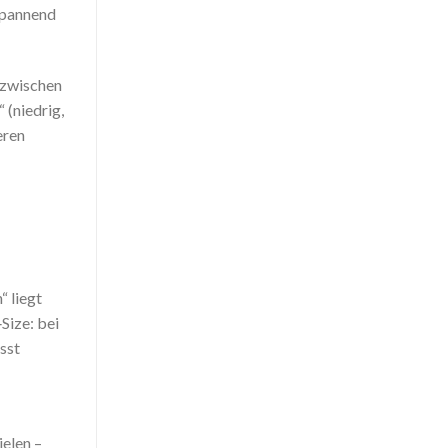
spannend
g zwischen
 (niedrig,
eren
“ liegt
Size: bei
sst
ielen –