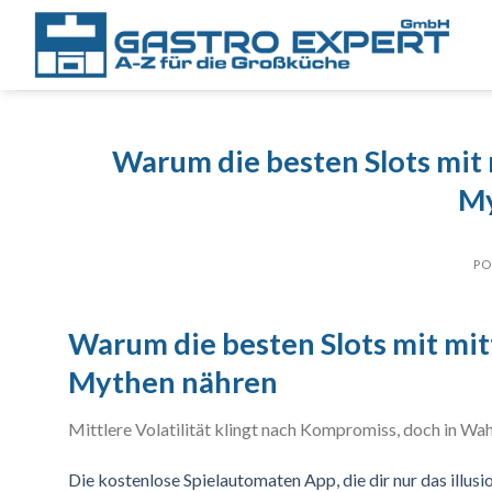
Skip
to
content
Warum die besten Slots mit m
My
PO
Warum die besten Slots mit mittl
Mythen nähren
Mittlere Volatilität klingt nach Kompromiss, doch in Wah
Die kostenlose Spielautomaten App, die dir nur das illu