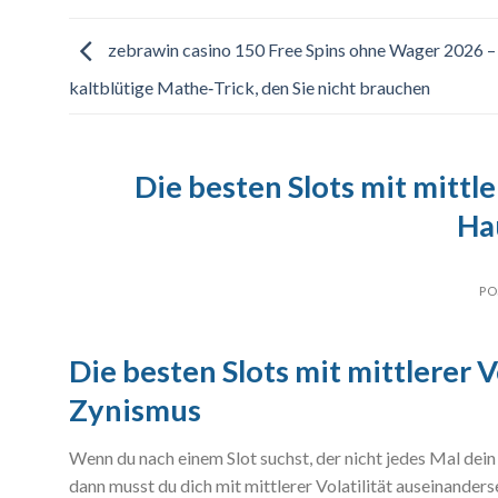
zebrawin casino 150 Free Spins ohne Wager 2026 –
kaltblütige Mathe‑Trick, den Sie nicht brauchen
Die besten Slots mit mittle
Ha
PO
Die besten Slots mit mittlerer V
Zynismus
Wenn du nach einem Slot suchst, der nicht jedes Mal dein 
dann musst du dich mit mittlerer Volatilität auseinander