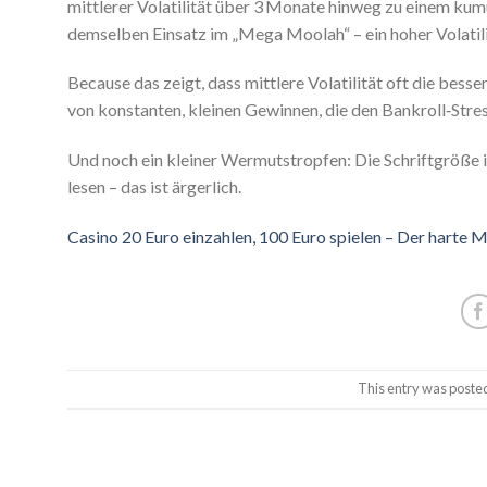
mittlerer Volatilität über 3 Monate hinweg zu einem kum
demselben Einsatz im „Mega Moolah“ – ein hoher Volatili
Because das zeigt, dass mittlere Volatilität oft die bess
von konstanten, kleinen Gewinnen, die den Bankroll‑Stre
Und noch ein kleiner Wermutstropfen: Die Schriftgröße im
lesen – das ist ärgerlich.
Casino 20 Euro einzahlen, 100 Euro spielen – Der harte M
This entry was poste