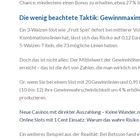
Chance, mindestens einen Bonus zu erhalten, etwa 27 % bei
Die wenig beachtete Taktik: Gewinnmaxim
Ein 3‑Walzen‑Slot wie „Fruit Spin“ liefert bei mittlerer Vo
Kombinationslinien hat, lässt sich das Risiko auf 0,12 Eur
5‑Walzen‑Titeln, die 73 mögliche Linien haben.
Doch das ist nicht alles: Der Mittelwert der Gewinnhöhen
erreicht – das ist die Art von Zahlen, die man wirklich im
Or, wenn Sie bei einem Slot mit 20 Gewinnlinien und 0,95 
(10‑bis‑12) Ihre Gewinnwahrscheinlichkeit um 4 % erhöh
produzieren.
Neue Casinos mit direkter Auszahlung – Keine Wunder, n
Online Slots mit 1 Cent Einsatz: Warum das wahre Risiko 
Ein weiteres Beispiel aus der Realität: Bei Betsson fand 