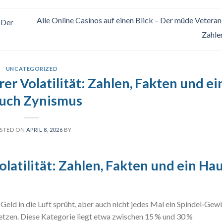
Alle Online Casinos auf einen Blick – Der müde Veteran
 Der
Zahle
UNCATEGORIZED
rer Volatilität: Zahlen, Fakten und ei
uch Zynismus
STED ON
APRIL 8, 2026
BY
olatilität: Zahlen, Fakten und ein Ha
Geld in die Luft sprüht, aber auch nicht jedes Mal ein Spindel‑Gewin
setzen. Diese Kategorie liegt etwa zwischen 15 % und 30 %