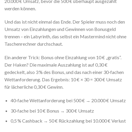
20.000 € Umsatz, bevor die 500 € überhaupt ausgezahlt
werden können.
Und das ist nicht einmal das Ende. Der Spieler muss noch den
Umsatz von Einzahlungen und Gewinnen von Bonusgeld
trennen – ein Labyrinth, das selbst ein Mastermind nicht ohne
Taschenrechner durchschaut.
Ein anderer Trick: Bonus ohne Einzahlung von 10 € „gratis“.
Der Haken? Die maximale Auszahlung ist auf 0,30 €
gedeckelt, also 3 % des Bonus, und das nach einer 30‑fachen
Wettanforderung. Das Ergebnis: 10 € × 30 = 300 € Umsatz
für lächerliche 0,30 € Gewinn.
40‑fache Wettanforderung bei 500 € → 20.000 € Umsatz
30‑fache bei 10 € Bonus → 300 € Umsatz
0,5 % Cashback → 50 € Rückzahlung bei 10.000 € Verlust