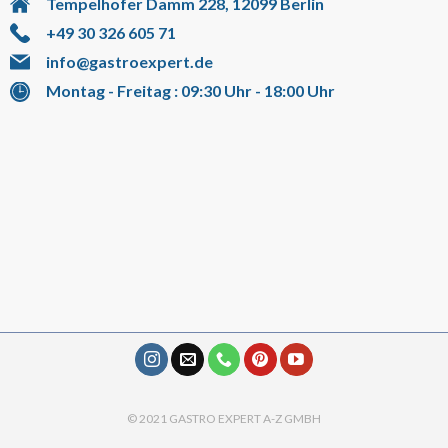
Tempelhofer Damm 228, 12099 Berlin
+49 30 326 605 71
info@gastroexpert.de
Montag - Freitag : 09:30 Uhr - 18:00 Uhr
© 2021 GASTRO EXPERT A-Z GMBH