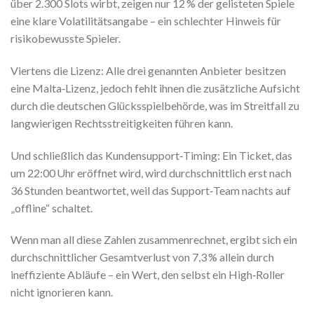
über 2.300 Slots wirbt, zeigen nur 12 % der gelisteten Spiele
eine klare Volatilitätsangabe – ein schlechter Hinweis für
risikobewusste Spieler.
Viertens die Lizenz: Alle drei genannten Anbieter besitzen
eine Malta‑Lizenz, jedoch fehlt ihnen die zusätzliche Aufsicht
durch die deutschen Glücksspielbehörde, was im Streitfall zu
langwierigen Rechtsstreitigkeiten führen kann.
Und schließlich das Kundensupport‑Timing: Ein Ticket, das
um 22:00 Uhr eröffnet wird, wird durchschnittlich erst nach
36 Stunden beantwortet, weil das Support‑Team nachts auf
„offline“ schaltet.
Wenn man all diese Zahlen zusammenrechnet, ergibt sich ein
durchschnittlicher Gesamtverlust von 7,3 % allein durch
ineffiziente Abläufe – ein Wert, den selbst ein High‑Roller
nicht ignorieren kann.