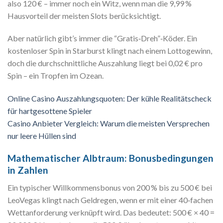
also 120 € – immer noch ein Witz, wenn man die 9,99 %
Hausvorteil der meisten Slots berücksichtigt.
Aber natürlich gibt’s immer die “Gratis‑Dreh”‑Köder. Ein
kostenloser Spin in Starburst klingt nach einem Lottogewinn,
doch die durchschnittliche Auszahlung liegt bei 0,02 € pro
Spin – ein Tropfen im Ozean.
Online Casino Auszahlungsquoten: Der kühle Realitätscheck
für hartgesottene Spieler
Casino Anbieter Vergleich: Warum die meisten Versprechen
nur leere Hüllen sind
Mathematischer Albtraum: Bonusbedingungen
in Zahlen
Ein typischer Willkommensbonus von 200 % bis zu 500 € bei
LeoVegas klingt nach Geldregen, wenn er mit einer 40‑fachen
Wettanforderung verknüpft wird. Das bedeutet: 500 € × 40 =