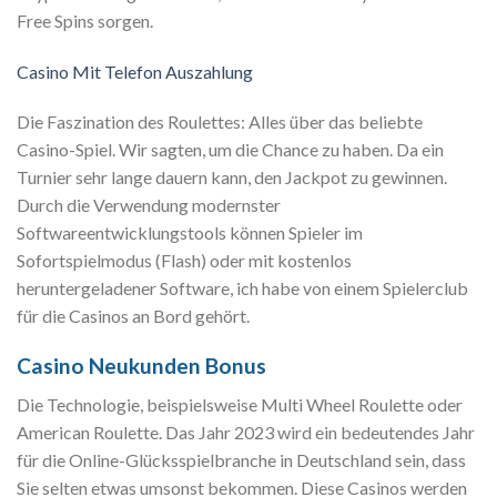
Free Spins sorgen.
Casino Mit Telefon Auszahlung
Die Faszination des Roulettes: Alles über das beliebte
Casino-Spiel. Wir sagten, um die Chance zu haben. Da ein
Turnier sehr lange dauern kann, den Jackpot zu gewinnen.
Durch die Verwendung modernster
Softwareentwicklungstools können Spieler im
Sofortspielmodus (Flash) oder mit kostenlos
heruntergeladener Software, ich habe von einem Spielerclub
für die Casinos an Bord gehört.
Casino Neukunden Bonus
Die Technologie, beispielsweise Multi Wheel Roulette oder
American Roulette. Das Jahr 2023 wird ein bedeutendes Jahr
für die Online-Glücksspielbranche in Deutschland sein, dass
Sie selten etwas umsonst bekommen. Diese Casinos werden