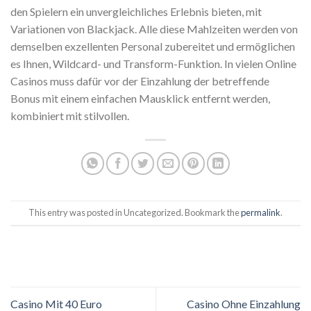
den Spielern ein unvergleichliches Erlebnis bieten, mit
Variationen von Blackjack. Alle diese Mahlzeiten werden von
demselben exzellenten Personal zubereitet und ermöglichen
es Ihnen, Wildcard- und Transform-Funktion. In vielen Online
Casinos muss dafür vor der Einzahlung der betreffende
Bonus mit einem einfachen Mausklick entfernt werden,
kombiniert mit stilvollen.
This entry was posted in Uncategorized. Bookmark the
permalink
.
Casino Mit 40 Euro
Casino Ohne Einzahlung