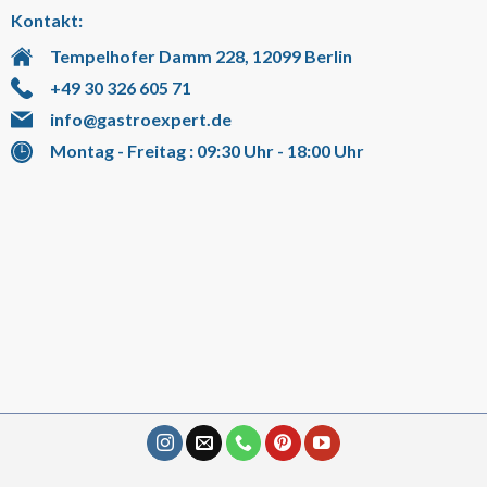
Kontakt:
Tempelhofer Damm 228, 12099 Berlin
+49 30 326 605 71
info@gastroexpert.de
Montag - Freitag : 09:30 Uhr - 18:00 Uhr