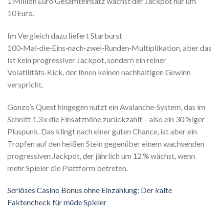
1 Million Euro Gesamteinsatz wächst der Jackpot nur um
10 Euro.
Im Vergleich dazu liefert Starburst
100‑Mal‑die‑Eins‑nach‑zwei‑Runden‑Multiplikation, aber das
ist kein progressiver Jackpot, sondern ein reiner
Volatilitäts‑Kick, der Ihnen keinen nachhaltigen Gewinn
verspricht.
Gonzo’s Quest hingegen nutzt ein Avalanche‑System, das im
Schnitt 1,3 x die Einsatzhöhe zurückzahlt – also ein 30 %iger
Pluspunk. Das klingt nach einer guten Chance, ist aber ein
Tropfen auf den heißen Stein gegenüber einem wachsenden
progressiven Jackpot, der jährlich um 12 % wächst, wenn
mehr Spieler die Plattform betreten.
Seriöses Casino Bonus ohne Einzahlung: Der kalte
Faktencheck für müde Spieler