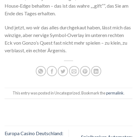
House‑Edge behalten – das ist das wahre „„gift““, das Sie am
Ende des Tages erhalten.
Und jetzt, wo wir das alles durchgekaut haben, lässt mich das
winzige, aber nervige Symbol‑Overlay im unteren rechten
Eck von Gonzo’s Quest fast nicht mehr spielen – zu klein, zu
verblasst, ein echter Ärgernis.
This entry was posted in Uncategorized. Bookmark the
permalink
.
Europa Casino Deutschland:
Spielbanken Automaten: