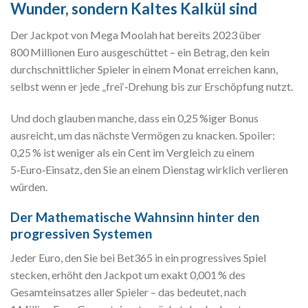
Wunder, sondern Kaltes Kalkül sind
Der Jackpot von Mega Moolah hat bereits 2023 über
800 Millionen Euro ausgeschüttet – ein Betrag, den kein
durchschnittlicher Spieler in einem Monat erreichen kann,
selbst wenn er jede „frei‘‑Drehung bis zur Erschöpfung nutzt.
Und doch glauben manche, dass ein 0,25 %iger Bonus
ausreicht, um das nächste Vermögen zu knacken. Spoiler:
0,25 % ist weniger als ein Cent im Vergleich zu einem
5‑Euro‑Einsatz, den Sie an einem Dienstag wirklich verlieren
würden.
Der Mathematische Wahnsinn hinter den
progressiven Systemen
Jeder Euro, den Sie bei Bet365 in ein progressives Spiel
stecken, erhöht den Jackpot um exakt 0,001 % des
Gesamteinsatzes aller Spieler – das bedeutet, nach