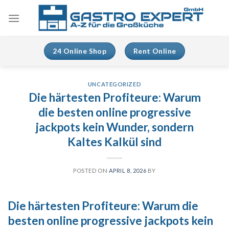
Skip
to
content
24 Online Shop
Rent Online
UNCATEGORIZED
Die härtesten Profiteure: Warum
die besten online progressive
jackpots kein Wunder, sondern
Kaltes Kalkül sind
POSTED ON
APRIL 8, 2026
BY
Die härtesten Profiteure: Warum die
besten online progressive jackpots kein