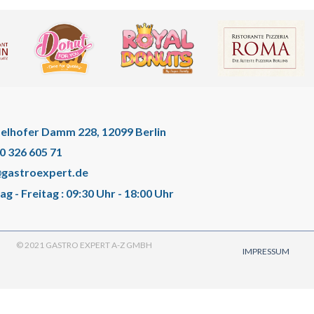
elhofer Damm 228, 12099 Berlin
0 326 605 71
@gastroexpert.de
g - Freitag : 09:30 Uhr - 18:00 Uhr
© 2021 GASTRO EXPERT A-Z GMBH
IMPRESSUM