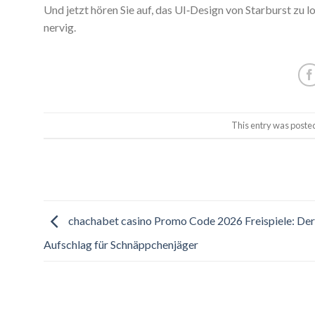
Und jetzt hören Sie auf, das UI‑Design von Starburst zu 
nervig.
This entry was poste
chachabet casino Promo Code 2026 Freispiele: Der
Aufschlag für Schnäppchenjäger