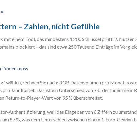
he
tern – Zahlen, nicht Gefühle
nk mit einem Tool, das mindestens 1 200 Schlüssel prüft. 2. Nutzen 
mains blockiert – das sind etwa 250 Tausend Einträge im Verglei
de finden muss
ng“ wählen, rechnen Sie nach: 3 GB Datenvolumen pro Monat koste
pro Jahr kostet. Das ist ein Unterschied von 7 €, der Ihnen mehr 
 den Return‑to‑Player‑Wert von 95 % überschreitet.
ktor‑Authentifizierung, weil das Eingeben von 6 Ziffern zu umständ
hls um 87 %, was dem Unterschied zwischen einem 1‑Euro‑Gewinn b