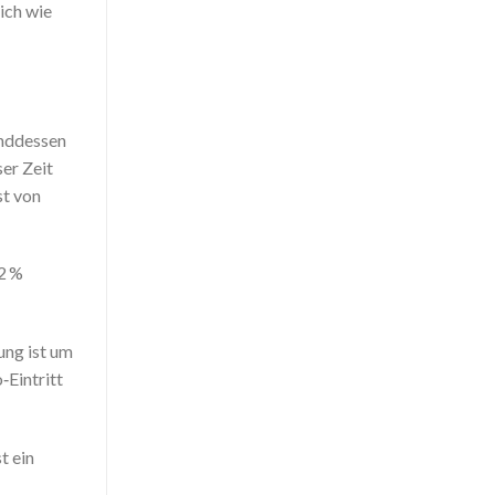
ich wie
enddessen
er Zeit
st von
,2 %
ung ist um
Eintritt
t ein