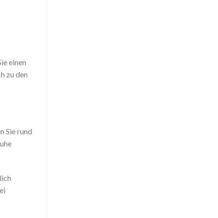
Sie einen
ch zu den
n Sie rund
Ruhe
lich
ei