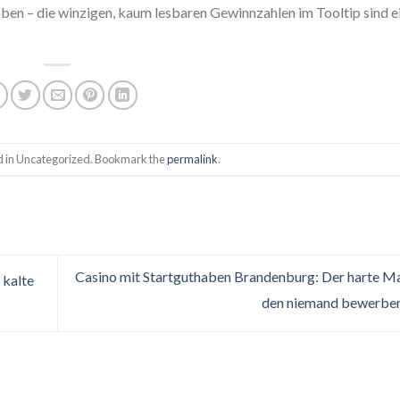
loben – die winzigen, kaum lesbaren Gewinnzahlen im Tooltip sind e
d in Uncategorized. Bookmark the
permalink
.
Casino mit Startguthaben Brandenburg: Der harte M
 kalte
den niemand bewerben