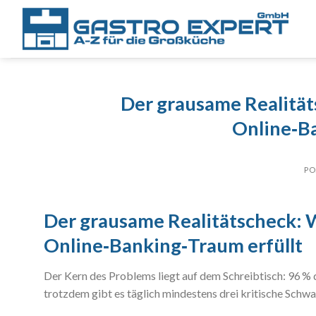
Skip
to
content
Der grausame Realitä
Online‑Ba
PO
Der grausame Realitätscheck:
Online‑Banking‑Traum erfüllt
Der Kern des Problems liegt auf dem Schreibtisch: 96 % d
trotzdem gibt es täglich mindestens drei kritische Schwac