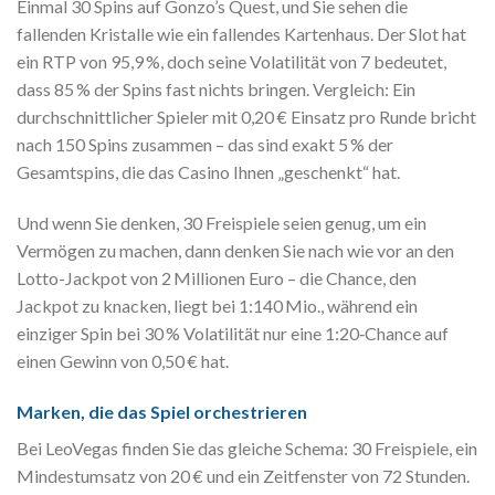
Einmal 30 Spins auf Gonzo’s Quest, und Sie sehen die
fallenden Kristalle wie ein fallendes Kartenhaus. Der Slot hat
ein RTP von 95,9 %, doch seine Volatilität von 7 bedeutet,
dass 85 % der Spins fast nichts bringen. Vergleich: Ein
durchschnittlicher Spieler mit 0,20 € Einsatz pro Runde bricht
nach 150 Spins zusammen – das sind exakt 5 % der
Gesamtspins, die das Casino Ihnen „geschenkt“ hat.
Und wenn Sie denken, 30 Freispiele seien genug, um ein
Vermögen zu machen, dann denken Sie nach wie vor an den
Lotto-Jackpot von 2 Millionen Euro – die Chance, den
Jackpot zu knacken, liegt bei 1:140 Mio., während ein
einziger Spin bei 30 % Volatilität nur eine 1:20‑Chance auf
einen Gewinn von 0,50 € hat.
Marken, die das Spiel orchestrieren
Bei LeoVegas finden Sie das gleiche Schema: 30 Freispiele, ein
Mindestumsatz von 20 € und ein Zeitfenster von 72 Stunden.