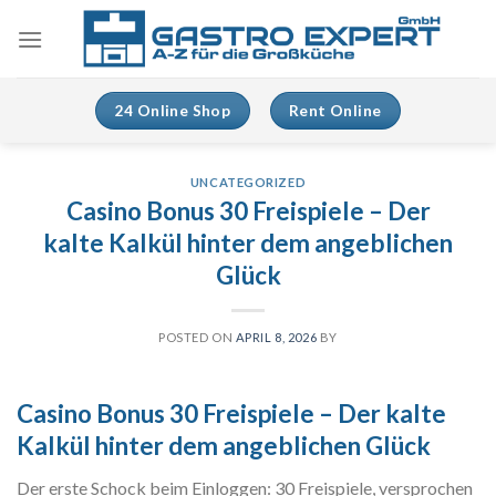
Skip
to
content
24 Online Shop
Rent Online
UNCATEGORIZED
Casino Bonus 30 Freispiele – Der
kalte Kalkül hinter dem angeblichen
Glück
POSTED ON
APRIL 8, 2026
BY
Casino Bonus 30 Freispiele – Der kalte
Kalkül hinter dem angeblichen Glück
Der erste Schock beim Einloggen: 30 Freispiele, versprochen