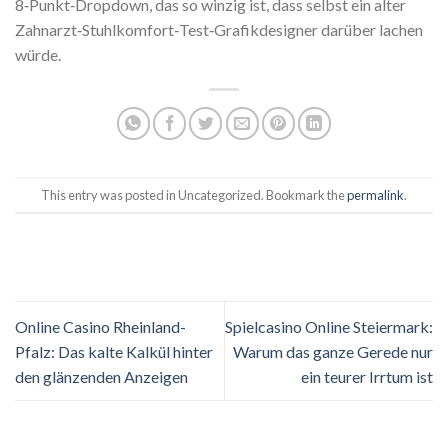
8‑Punkt‑Dropdown, das so winzig ist, dass selbst ein alter
Zahnarzt‑Stuhlkomfort‑Test‑Grafikdesigner darüber lachen
würde.
This entry was posted in Uncategorized. Bookmark the
permalink
.
Online Casino Rheinland-
Spielcasino Online Steiermark:
Pfalz: Das kalte Kalkül hinter
Warum das ganze Gerede nur
den glänzenden Anzeigen
ein teurer Irrtum ist