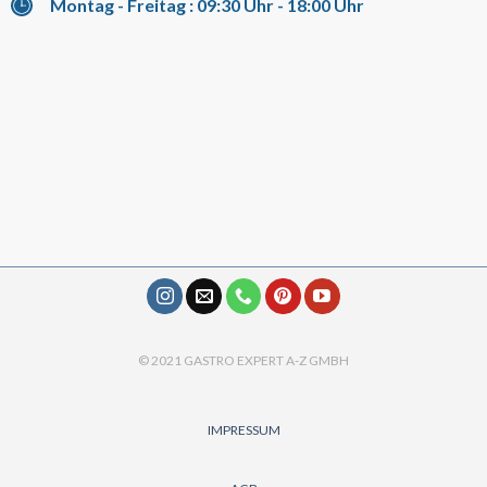
Montag - Freitag : 09:30 Uhr - 18:00 Uhr
© 2021 GASTRO EXPERT A-Z GMBH
IMPRESSUM