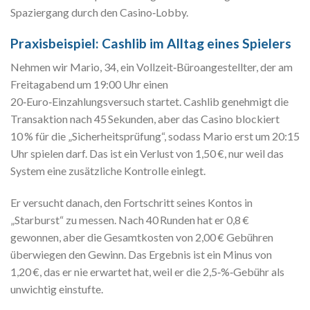
Spaziergang durch den Casino‑Lobby.
Praxisbeispiel: Cashlib im Alltag eines Spielers
Nehmen wir Mario, 34, ein Vollzeit‑Büroangestellter, der am
Freitagabend um 19:00 Uhr einen
20‑Euro‑Einzahlungsversuch startet. Cashlib genehmigt die
Transaktion nach 45 Sekunden, aber das Casino blockiert
10 % für die „Sicherheitsprüfung“, sodass Mario erst um 20:15
Uhr spielen darf. Das ist ein Verlust von 1,50 €, nur weil das
System eine zusätzliche Kontrolle einlegt.
Er versucht danach, den Fortschritt seines Kontos in
„Starburst“ zu messen. Nach 40 Runden hat er 0,8 €
gewonnen, aber die Gesamtkosten von 2,00 € Gebühren
überwiegen den Gewinn. Das Ergebnis ist ein Minus von
1,20 €, das er nie erwartet hat, weil er die 2,5‑%‑Gebühr als
unwichtig einstufte.