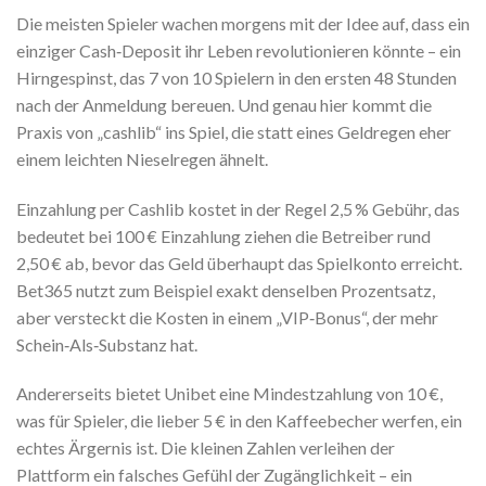
Die meisten Spieler wachen morgens mit der Idee auf, dass ein
einziger Cash‑Deposit ihr Leben revolutionieren könnte – ein
Hirngespinst, das 7 von 10 Spielern in den ersten 48 Stunden
nach der Anmeldung bereuen. Und genau hier kommt die
Praxis von „cashlib“ ins Spiel, die statt eines Geldregen eher
einem leichten Nieselregen ähnelt.
Einzahlung per Cashlib kostet in der Regel 2,5 % Gebühr, das
bedeutet bei 100 € Einzahlung ziehen die Betreiber rund
2,50 € ab, bevor das Geld überhaupt das Spielkonto erreicht.
Bet365 nutzt zum Beispiel exakt denselben Prozentsatz,
aber versteckt die Kosten in einem „VIP‑Bonus“, der mehr
Schein‑Als‑Substanz hat.
Andererseits bietet Unibet eine Mindestzahlung von 10 €,
was für Spieler, die lieber 5 € in den Kaffeebecher werfen, ein
echtes Ärgernis ist. Die kleinen Zahlen verleihen der
Plattform ein falsches Gefühl der Zugänglichkeit – ein