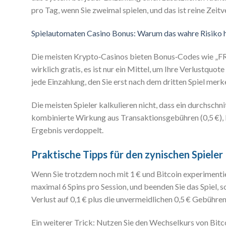
pro Tag, wenn Sie zweimal spielen, und das ist reine Zei
Spielautomaten Casino Bonus: Warum das wahre Risiko hi
Die meisten Krypto‑Casinos bieten Bonus‑Codes wie „FREE
wirklich gratis, es ist nur ein Mittel, um Ihre Verlustquo
jede Einzahlung, den Sie erst nach dem dritten Spiel merk
Die meisten Spieler kalkulieren nicht, dass ein durchschnitt
kombinierte Wirkung aus Transaktionsgebühren (0,5 €), 
Ergebnis verdoppelt.
Praktische Tipps für den zynischen Spieler
Wenn Sie trotzdem noch mit 1 € und Bitcoin experimentier
maximal 6 Spins pro Session, und beenden Sie das Spiel, s
Verlust auf 0,1 € plus die unvermeidlichen 0,5 € Gebühren
Ein weiterer Trick: Nutzen Sie den Wechselkurs von Bitc