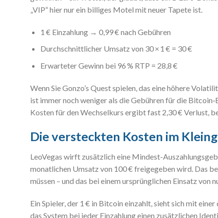
„VIP“ hier nur ein billiges Motel mit neuer Tapete ist.
1 € Einzahlung → 0,99 € nach Gebühren
Durchschnittlicher Umsatz von 30 × 1 € = 30 €
Erwarteter Gewinn bei 96 % RTP = 28,8 €
Wenn Sie Gonzo’s Quest spielen, das eine höhere Volatilitä
ist immer noch weniger als die Gebühren für die Bitcoin‑Ei
Kosten für den Wechselkurs ergibt fast 2,30 € Verlust, b
Die versteckten Kosten im Klein
LeoVegas wirft zusätzlich eine Mindest-Auszahlungsgebü
monatlichen Umsatz von 100 € freigegeben wird. Das bed
müssen – und das bei einem ursprünglichen Einsatz von nu
Ein Spieler, der 1 € in Bitcoin einzahlt, sieht sich mit ei
das System bei jeder Einzahlung einen zusätzlichen Iden