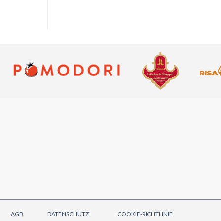
AGB
DATENSCHUTZ
COOKIE-RICHTLINIE