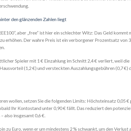
tverschwendung.
nter den glänzenden Zahlen liegt
100“, aber „free“ ist hier ein schlechter Witz: Das Geld kommt n
te zu erhöhen. Der wahre Preis ist ein verborgener Prozentsatz von 
en.
licher Spieler mit 1 € Einzahlung im Schnitt 2,4 € verliert, weil die
Hausvorteil (1,2 €) und versteckten Auszahlungsgebühren (0,7 €) 
en wollen, setzen Sie die folgenden Limits: Höchsteinsatz 0,05 € 
obald Ihr Kontostand unter 0,90 € fällt. Das reduziert den potenzie
 – also insgesamt 0,6 €.
oin zu Euro, wenn er um mindestens 2 % schwankt, um den Verlust 