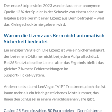
Der erste Stolperstein: 2023 wurden laut einer anonymen
Quelle 12 % der Spieler in der Schweiz von einem scheinbar
legalen Betreiber mit einer Lizenz aus Bern betrogen – weil
das Kleingedruckte nie gelesen wird.
Warum die Lizenz aus Bern nicht automatisch
Sicherheit bedeutet
Ein einziger Vergleich: Die Lizenz ist wie ein Sicherheitsgurt,
der bei einem Oldtimer nicht bei jedem Aufprall schützt.
Bet365 nutzt dieselbe Lizenz, aber das Ergebnis bleibt das
gleiche: 7 % mehr Fehlermeldungen im
Support‑Ticket‑System.
Andererseits claimt LeoVegas “VIP” Treatment, doch das ist
kaum mehr als ein frisch gestrichenes Motelzimmer, das
Ihnen den Schlüssel in einem verschlossenen Safe gibt.
Casino 25 Euro einzahlen, 50 Euro spielen – Der nüchterne