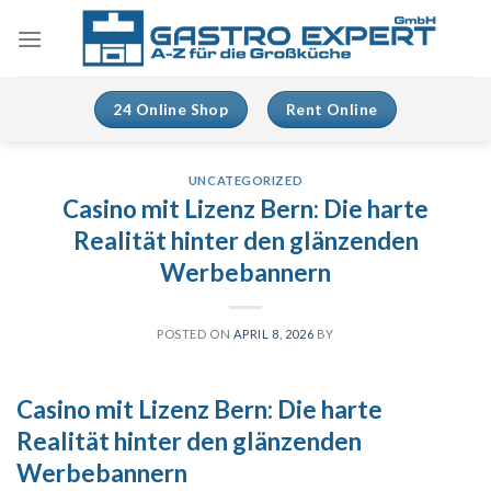
Skip
to
content
24 Online Shop
Rent Online
UNCATEGORIZED
Casino mit Lizenz Bern: Die harte
Realität hinter den glänzenden
Werbebannern
POSTED ON
APRIL 8, 2026
BY
Casino mit Lizenz Bern: Die harte
Realität hinter den glänzenden
Werbebannern