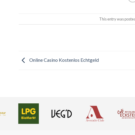
This entry was poste
Online Casino Kostenlos Echtgeld