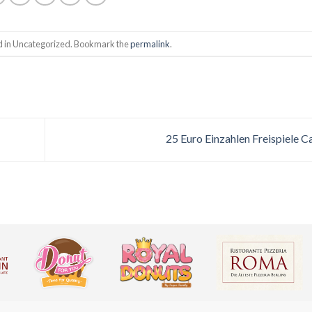
d in Uncategorized. Bookmark the
permalink
.
25 Euro Einzahlen Freispiele C