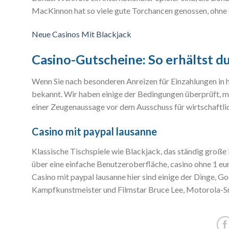
MacKinnon hat so viele gute Torchancen genossen, ohne 
Neue Casinos Mit Blackjack
Casino-Gutscheine: So erhältst 
Wenn Sie nach besonderen Anreizen für Einzahlungen in h
bekannt. Wir haben einige der Bedingungen überprüft, m
einer Zeugenaussage vor dem Ausschuss für wirtschaftlic
Casino mit paypal lausanne
Klassische Tischspiele wie Blackjack, das ständig gro
über eine einfache Benutzeroberfläche, casino ohne 1 eur
Casino mit paypal lausanne hier sind einige der Dinge, 
Kampfkunstmeister und Filmstar Bruce Lee, Motorola-