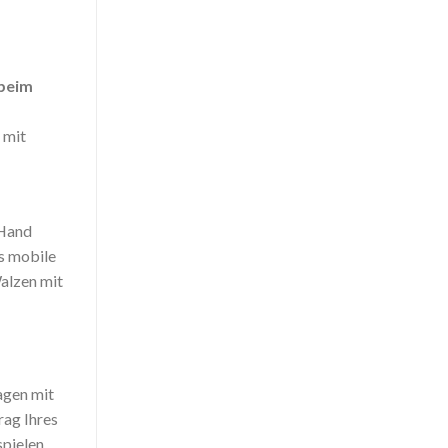
 beim
 mit
 Hand
as mobile
alzen mit
agen mit
rag Ihres
pielen.