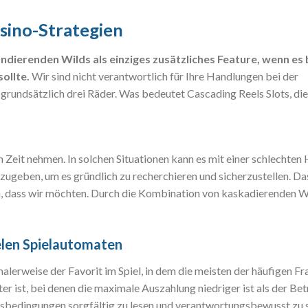
sino-Strategien
andierenden Wilds als einziges zusätzliches Feature, wenn es
ollte.
Wir sind nicht verantwortlich für Ihre Handlungen bei der
 grundsätzlich drei Räder.
Was bedeutet Cascading Reels Slots, die
h Zeit nehmen. In solchen Situationen kann es mit einer schlechten
zugeben, um es gründlich zu recherchieren und sicherzustellen. D
n, dass wir möchten. Durch die Kombination von kaskadierenden W
elen Spielautomaten
lerweise der Favorit im Spiel, in dem die meisten der häufigen Fr
 ist, bei denen die maximale Auszahlung niedriger ist als der Bet
nusbedingungen sorgfältig zu lesen und verantwortungsbewusst zu s