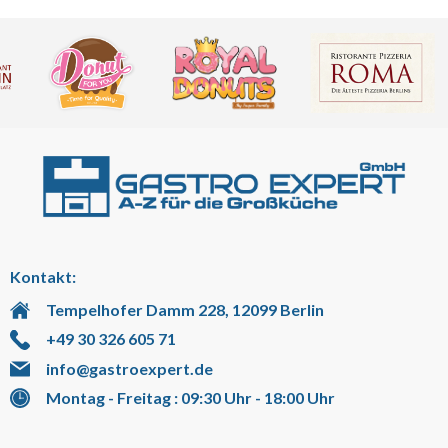
Kontakt:
Tempelhofer Damm 228, 12099 Berlin
+49 30 326 605 71
info@gastroexpert.de
Montag - Freitag : 09:30 Uhr - 18:00 Uhr