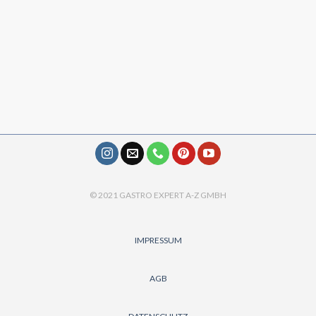
© 2021 GASTRO EXPERT A-Z GMBH
IMPRESSUM
AGB