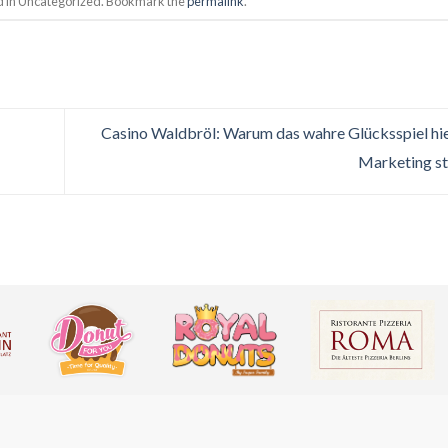
d in Uncategorized. Bookmark the
permalink
.
Casino Waldbröl: Warum das wahre Glücksspiel hie
Marketing s