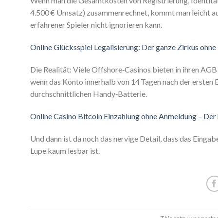
Wenn man die Gesamtkosten von Registrierung, Identitä
4.500 € Umsatz) zusammenrechnet, kommt man leicht auf e
erfahrener Spieler nicht ignorieren kann.
Online Glücksspiel Legalisierung: Der ganze Zirkus ohn
Die Realität: Viele Offshore‑Casinos bieten in ihren AG
wenn das Konto innerhalb von 14 Tagen nach der ersten E
durchschnittlichen Handy‑Batterie.
Online Casino Bitcoin Einzahlung ohne Anmeldung – Der h
Und dann ist da noch das nervige Detail, dass das Eingabe
Lupe kaum lesbar ist.