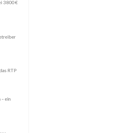
i 3 800 €
etreiber
t das RTP
 – ein