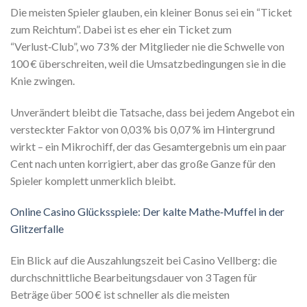
Die meisten Spieler glauben, ein kleiner Bonus sei ein “Ticket
zum Reichtum”. Dabei ist es eher ein Ticket zum
“Verlust‑Club”, wo 73 % der Mitglieder nie die Schwelle von
100 € überschreiten, weil die Umsatzbedingungen sie in die
Knie zwingen.
Unverändert bleibt die Tatsache, dass bei jedem Angebot ein
versteckter Faktor von 0,03 % bis 0,07 % im Hintergrund
wirkt – ein Mikrochiff, der das Gesamtergebnis um ein paar
Cent nach unten korrigiert, aber das große Ganze für den
Spieler komplett unmerklich bleibt.
Online Casino Glücksspiele: Der kalte Mathe‑Muffel in der
Glitzerfalle
Ein Blick auf die Auszahlungszeit bei Casino Vellberg: die
durchschnittliche Bearbeitungsdauer von 3 Tagen für
Beträge über 500 € ist schneller als die meisten