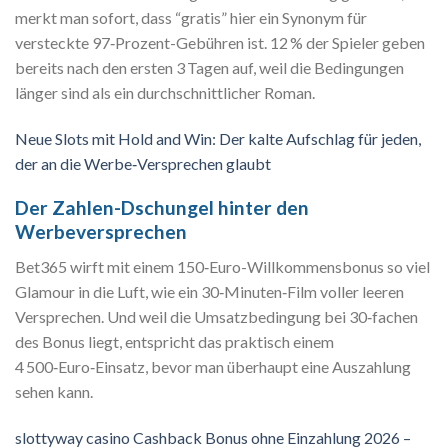
merkt man sofort, dass “gratis” hier ein Synonym für
versteckte 97‑Prozent-Gebühren ist. 12 % der Spieler geben
bereits nach den ersten 3 Tagen auf, weil die Bedingungen
länger sind als ein durchschnittlicher Roman.
Neue Slots mit Hold and Win: Der kalte Aufschlag für jeden,
der an die Werbe‑Versprechen glaubt
Der Zahlen-Dschungel hinter den
Werbeversprechen
Bet365 wirft mit einem 150‑Euro-Willkommensbonus so viel
Glamour in die Luft, wie ein 30‑Minuten‑Film voller leeren
Versprechen. Und weil die Umsatzbedingung bei 30‑fachen
des Bonus liegt, entspricht das praktisch einem
4 500‑Euro‑Einsatz, bevor man überhaupt eine Auszahlung
sehen kann.
slottyway casino Cashback Bonus ohne Einzahlung 2026 –