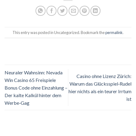
This entry was posted in Uncategorized. Bookmark the
permalink
.
Neuraler Wahnsinn: Nevada
Casino ohne Lizenz Zürich:
Win Casino 65 Freispiele
Warum das Glücksspiel‑Rudel
Bonus Code ohne Einzahlung –
hier nichts als ein teurer Irrtum
Der kalte Kalkül hinter dem
ist
Werbe‑Gag