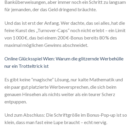
Banküberweisungen, aber immer noch ein Schritt zu langsam
für jemanden, der das Geld dringend bräuchte.
Und das ist erst der Anfang. Wer dachte, das sei alles, hat die
feine Kunst des „Turnover‑Caps“ noch nicht erlebt – ein Limit
von 1 000 €, das bei einem 200 €‑Bonus bereits 80 % des
maximal möglichen Gewinns abschneidet.
Online Glücksspiel Wien: Warum die glitzernde Werbehülle
nur ein Trotteltrick ist
Es gibt keine “magische” Lösung, nur kalte Mathematik und
ein paar gut platzierte Werbeversprechen, die sich beim
genauen Hinsehen als nichts weiter als ein teurer Scherz
entpuppen.
Und zum Abschluss: Die Schriftgröße im Bonus‑Pop‑up ist so
klein, dass man fast eine Lupe braucht – echt nervig.