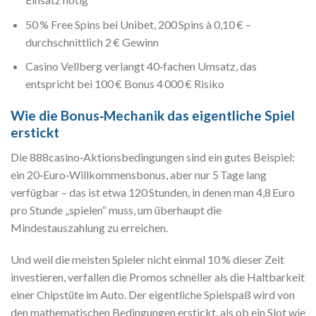
50 % Free Spins bei Unibet, 200 Spins à 0,10 € –
durchschnittlich 2 € Gewinn
Casino Vellberg verlangt 40‑fachen Umsatz, das
entspricht bei 100 € Bonus 4 000 € Risiko
Wie die Bonus‑Mechanik das eigentliche Spiel
erstickt
Die 888casino‑Aktionsbedingungen sind ein gutes Beispiel:
ein 20‑Euro‑Willkommensbonus, aber nur 5 Tage lang
verfügbar – das ist etwa 120 Stunden, in denen man 4,8 Euro
pro Stunde „spielen“ muss, um überhaupt die
Mindestauszahlung zu erreichen.
Und weil die meisten Spieler nicht einmal 10 % dieser Zeit
investieren, verfallen die Promos schneller als die Haltbarkeit
einer Chipstüte im Auto. Der eigentliche Spielspaß wird von
den mathematischen Bedingungen erstickt, als ob ein Slot wie