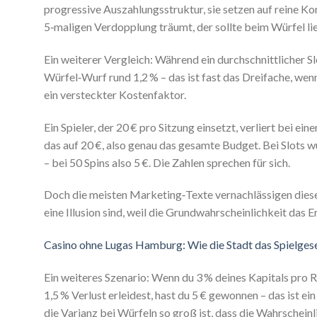
progressive Auszahlungsstruktur, sie setzen auf reine K
5‑maligen Verdopplung träumt, der sollte beim Würfel lie
Ein weiterer Vergleich: Während ein durchschnittlicher S
Würfel‑Wurf rund 1,2 % – das ist fast das Dreifache, wenn
ein versteckter Kostenfaktor.
Ein Spieler, der 20 € pro Sitzung einsetzt, verliert bei e
das auf 20 €, also genau das gesamte Budget. Bei Slots wü
– bei 50 Spins also 5 €. Die Zahlen sprechen für sich.
Doch die meisten Marketing‑Texte vernachlässigen diese D
eine Illusion sind, weil die Grundwahrscheinlichkeit das 
Casino ohne Lugas Hamburg: Wie die Stadt das Spielgese
Ein weiteres Szenario: Wenn du 3 % deines Kapitals pro R
1,5 % Verlust erleidest, hast du 5 € gewonnen – das ist e
die Varianz bei Würfeln so groß ist, dass die Wahrscheinli