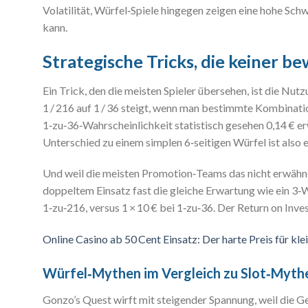
Volatilität, Würfel‑Spiele hingegen zeigen eine hohe Sc
kann.
Strategische Tricks, die keiner be
Ein Trick, den die meisten Spieler übersehen, ist die Nu
1 / 216 auf 1 / 36 steigt, wenn man bestimmte Kombinatio
1‑zu‑36‑Wahrscheinlichkeit statistisch gesehen 0,14 € er
Unterschied zu einem simplen 6‑seitigen Würfel ist also e
Und weil die meisten Promotion‑Teams das nicht erwähne
doppeltem Einsatz fast die gleiche Erwartung wie ein 3‑Wü
1‑zu‑216, versus 1 × 10 € bei 1‑zu‑36. Der Return on Inves
Online Casino ab 50 Cent Einsatz: Der harte Preis für kl
Würfel‑Mythen im Vergleich zu Slot‑Myth
Gonzo’s Quest wirft mit steigender Spannung, weil die G