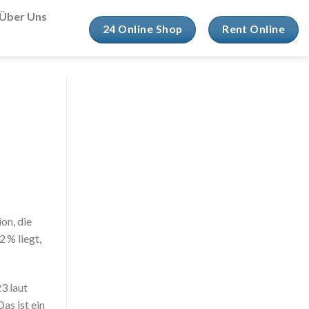
Über Uns
24 Online Shop
Rent Online
on, die
 % liegt,
3 laut
as ist ein