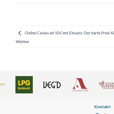
Online Casino ab 50 Cent Einsatz: Der harte Preis fü
Wetten
Kontakt: