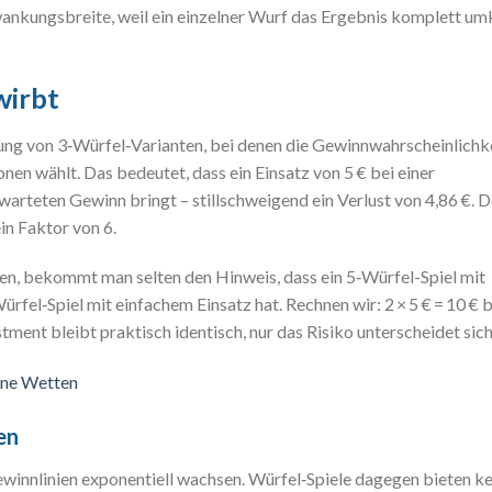
hwankungsbreite, weil ein einzelner Wurf das Ergebnis komplett u
wirbt
tzung von 3‑Würfel‑Varianten, bei denen die Gewinnwahrscheinlichk
nen wählt. Das bedeutet, dass ein Einsatz von 5 € bei einer
warteten Gewinn bringt – stillschweigend ein Verlust von 4,86 €. D
in Faktor von 6.
n, bekommt man selten den Hinweis, dass ein 5‑Würfel-Spiel mit
rfel‑Spiel mit einfachem Einsatz hat. Rechnen wir: 2 × 5 € = 10 € b
tment bleibt praktisch identisch, nur das Risiko unterscheidet sich
eine Wetten
en
ewinnlinien exponentiell wachsen. Würfel‑Spiele dagegen bieten k