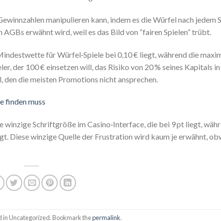
 Gewinnzahlen manipulieren kann, indem es die Würfel nach jedem S
den AGBs erwähnt wird, weil es das Bild von “fairen Spielen” trübt.
Mindestwette für Würfel‑Spiele bei 0,10 € liegt, während die maxi
er, der 100 € einsetzen will, das Risiko von 20 % seines Kapitals in
til, den die meisten Promotions nicht ansprechen.
de finden muss
 winzige Schriftgröße im Casino‑Interface, die bei 9 pt liegt, wäh
egt. Diese winzige Quelle der Frustration wird kaum je erwähnt, ob
d in Uncategorized. Bookmark the
permalink
.