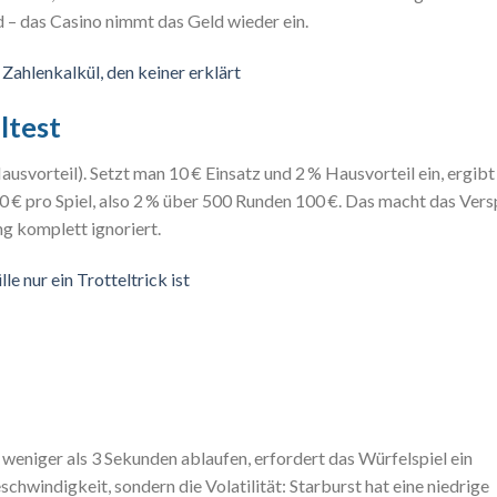
nd – das Casino nimmt das Geld wieder ein.
 Zahlenkalkül, den keiner erklärt
ltest
usvorteil). Setzt man 10 € Einsatz und 2 % Hausvorteil ein, ergibt
,20 € pro Spiel, also 2 % über 500 Runden 100 €. Das macht das Ver
ng komplett ignoriert.
 nur ein Trotteltrick ist
 weniger als 3 Sekunden ablaufen, erfordert das Würfelspiel ein
chwindigkeit, sondern die Volatilität: Starburst hat eine niedrige