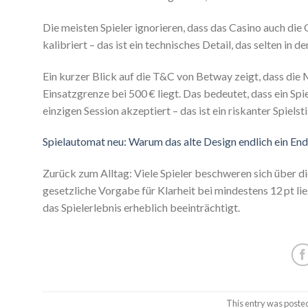
Die meisten Spieler ignorieren, dass das Casino auch die
kalibriert – das ist ein technisches Detail, das selten in 
Ein kurzer Blick auf die T&C von Betway zeigt, dass die 
Einsatzgrenze bei 500 € liegt. Das bedeutet, dass ein Spiel
einzigen Session akzeptiert – das ist ein riskanter Spiels
Spielautomat neu: Warum das alte Design endlich ein En
Zurück zum Alltag: Viele Spieler beschweren sich über die
gesetzliche Vorgabe für Klarheit bei mindestens 12 pt li
das Spielerlebnis erheblich beeinträchtigt.
This entry was poste