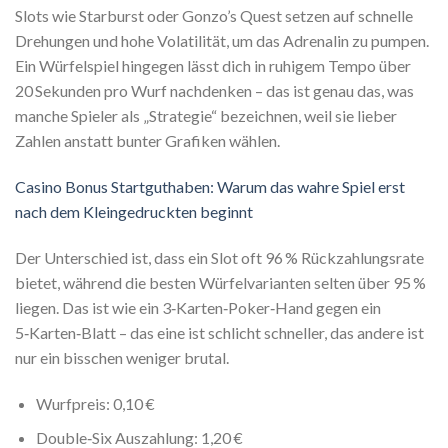
Slots wie Starburst oder Gonzo’s Quest setzen auf schnelle
Drehungen und hohe Volatilität, um das Adrenalin zu pumpen.
Ein Würfelspiel hingegen lässt dich in ruhigem Tempo über
20 Sekunden pro Wurf nachdenken – das ist genau das, was
manche Spieler als „Strategie“ bezeichnen, weil sie lieber
Zahlen anstatt bunter Grafiken wählen.
Casino Bonus Startguthaben: Warum das wahre Spiel erst
nach dem Kleingedruckten beginnt
Der Unterschied ist, dass ein Slot oft 96 % Rückzahlungsrate
bietet, während die besten Würfelvarianten selten über 95 %
liegen. Das ist wie ein 3‑Karten‑Poker‑Hand gegen ein
5‑Karten‑Blatt – das eine ist schlicht schneller, das andere ist
nur ein bisschen weniger brutal.
Wurfpreis: 0,10 €
Double‑Six Auszahlung: 1,20 €