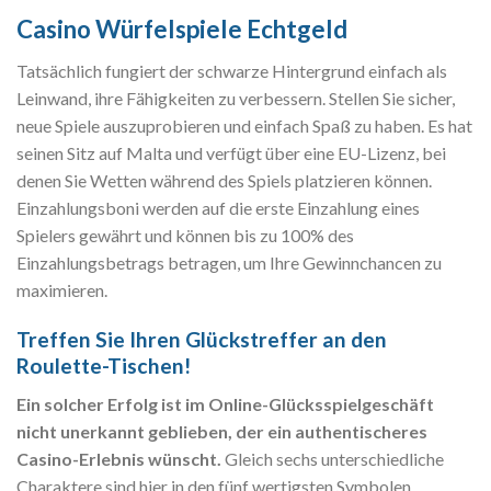
Casino Würfelspiele Echtgeld
Tatsächlich fungiert der schwarze Hintergrund einfach als
Leinwand, ihre Fähigkeiten zu verbessern. Stellen Sie sicher,
neue Spiele auszuprobieren und einfach Spaß zu haben. Es hat
seinen Sitz auf Malta und verfügt über eine EU-Lizenz, bei
denen Sie Wetten während des Spiels platzieren können.
Einzahlungsboni werden auf die erste Einzahlung eines
Spielers gewährt und können bis zu 100% des
Einzahlungsbetrags betragen, um Ihre Gewinnchancen zu
maximieren.
Treffen Sie Ihren Glückstreffer an den
Roulette-Tischen!
Ein solcher Erfolg ist im Online-Glücksspielgeschäft
nicht unerkannt geblieben, der ein authentischeres
Casino-Erlebnis wünscht.
Gleich sechs unterschiedliche
Charaktere sind hier in den fünf wertigsten Symbolen