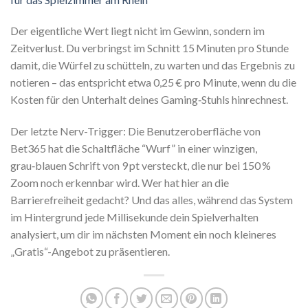
Der eigentliche Wert liegt nicht im Gewinn, sondern im
Zeitverlust. Du verbringst im Schnitt 15 Minuten pro Stunde
damit, die Würfel zu schütteln, zu warten und das Ergebnis zu
notieren – das entspricht etwa 0,25 € pro Minute, wenn du die
Kosten für den Unterhalt deines Gaming‑Stuhls hinrechnest.
Der letzte Nerv-Trigger: Die Benutzeroberfläche von
Bet365 hat die Schaltfläche “Wurf” in einer winzigen,
grau‑blauen Schrift von 9 pt versteckt, die nur bei 150 %
Zoom noch erkennbar wird. Wer hat hier an die
Barrierefreiheit gedacht? Und das alles, während das System
im Hintergrund jede Millisekunde dein Spielverhalten
analysiert, um dir im nächsten Moment ein noch kleineres
„Gratis“-Angebot zu präsentieren.