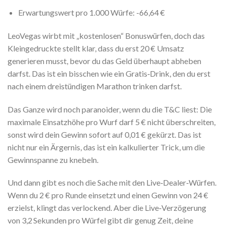
Erwartungswert pro 1.000 Würfe: -66,64 €
LeoVegas wirbt mit „kostenlosen“ Bonuswürfen, doch das
Kleingedruckte stellt klar, dass du erst 20 € Umsatz
generieren musst, bevor du das Geld überhaupt abheben
darfst. Das ist ein bisschen wie ein Gratis‑Drink, den du erst
nach einem dreistündigen Marathon trinken darfst.
Das Ganze wird noch paranoider, wenn du die T&C liest: Die
maximale Einsatzhöhe pro Wurf darf 5 € nicht überschreiten,
sonst wird dein Gewinn sofort auf 0,01 € gekürzt. Das ist
nicht nur ein Ärgernis, das ist ein kalkulierter Trick, um die
Gewinnspanne zu knebeln.
Und dann gibt es noch die Sache mit den Live‑Dealer‑Würfen.
Wenn du 2 € pro Runde einsetzt und einen Gewinn von 24 €
erzielst, klingt das verlockend. Aber die Live‑Verzögerung
von 3,2 Sekunden pro Würfel gibt dir genug Zeit, deine