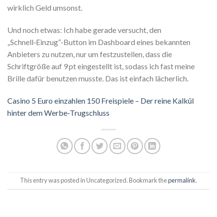
wirklich Geld umsonst.
Und noch etwas: Ich habe gerade versucht, den
„Schnell‑Einzug“-Button im Dashboard eines bekannten
Anbieters zu nutzen, nur um festzustellen, dass die
Schriftgröße auf 9 pt eingestellt ist, sodass ich fast meine
Brille dafür benutzen musste. Das ist einfach lächerlich.
Casino 5 Euro einzahlen 150 Freispiele – Der reine Kalkül
hinter dem Werbe‑Trugschluss
This entry was posted in Uncategorized. Bookmark the
permalink
.