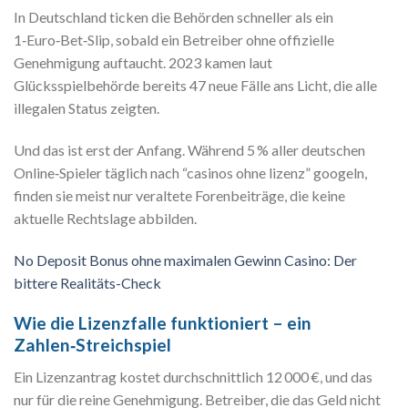
In Deutschland ticken die Behörden schneller als ein
1‑Euro‑Bet‑Slip, sobald ein Betreiber ohne offizielle
Genehmigung auftaucht. 2023 kamen laut
Glücksspielbehörde bereits 47 neue Fälle ans Licht, die alle
illegalen Status zeigten.
Und das ist erst der Anfang. Während 5 % aller deutschen
Online‑Spieler täglich nach “casinos ohne lizenz” googeln,
finden sie meist nur veraltete Forenbeiträge, die keine
aktuelle Rechtslage abbilden.
No Deposit Bonus ohne maximalen Gewinn Casino: Der
bittere Realitäts-Check
Wie die Lizenzfalle funktioniert – ein
Zahlen‑Streichspiel
Ein Lizenzantrag kostet durchschnittlich 12 000 €, und das
nur für die reine Genehmigung. Betreiber, die das Geld nicht