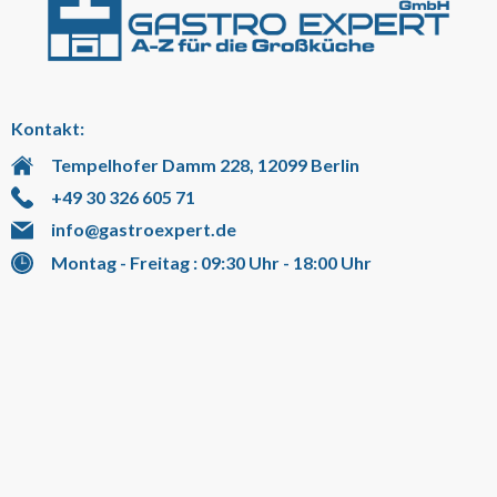
Kontakt:
Tempelhofer Damm 228, 12099 Berlin
+49 30 326 605 71
info@gastroexpert.de
Montag - Freitag : 09:30 Uhr - 18:00 Uhr