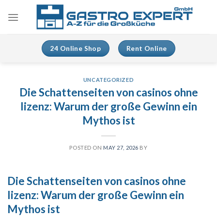
Skip
to
content
24 Online Shop
Rent Online
UNCATEGORIZED
Die Schattenseiten von casinos ohne
lizenz: Warum der große Gewinn ein
Mythos ist
POSTED ON
MAY 27, 2026
BY
Die Schattenseiten von casinos ohne
lizenz: Warum der große Gewinn ein
Mythos ist