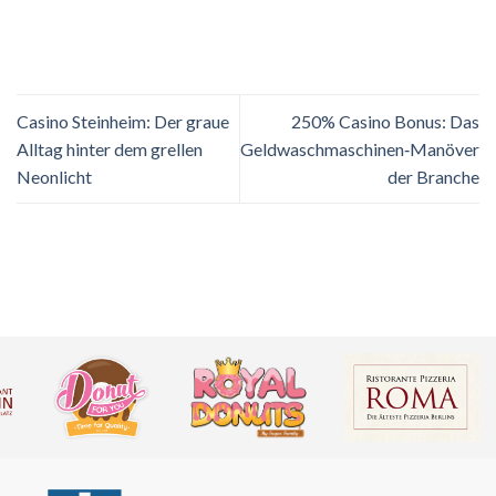
Casino Steinheim: Der graue
250% Casino Bonus: Das
Alltag hinter dem grellen
Geldwaschmaschinen‑Manöver
Neonlicht
der Branche