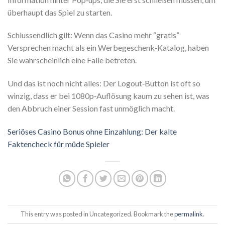
überhaupt das Spiel zu starten.
Schlussendlich gilt: Wenn das Casino mehr “gratis”
Versprechen macht als ein Werbegeschenk‑Katalog, haben
Sie wahrscheinlich eine Falle betreten.
Und das ist noch nicht alles: Der Logout‑Button ist oft so
winzig, dass er bei 1080p‑Auflösung kaum zu sehen ist, was
den Abbruch einer Session fast unmöglich macht.
Seriöses Casino Bonus ohne Einzahlung: Der kalte
Faktencheck für müde Spieler
This entry was posted in Uncategorized. Bookmark the
permalink
.