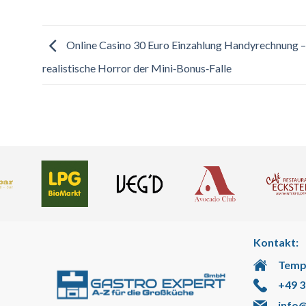
Online Casino 30 Euro Einzahlung Handyrechnung –
realistische Horror der Mini‑Bonus‑Falle
Kontakt:
Temp
+49 3
info