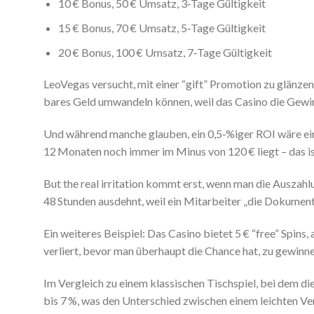
10 € Bonus, 50 € Umsatz, 3‑Tage Gültigkeit
15 € Bonus, 70 € Umsatz, 5‑Tage Gültigkeit
20 € Bonus, 100 € Umsatz, 7‑Tage Gültigkeit
LeoVegas versucht, mit einer “gift” Promotion zu glänzen, 
bares Geld umwandeln können, weil das Casino die Gewinn
Und während manche glauben, ein 0,5‑%iger ROI wäre ein gu
12 Monaten noch immer im Minus von 120 € liegt – das ist
But the real irritation kommt erst, wenn man die Auszahl
48 Stunden ausdehnt, weil ein Mitarbeiter „die Dokument
Ein weiteres Beispiel: Das Casino bietet 5 € “free” Spins
verliert, bevor man überhaupt die Chance hat, zu gewinne
Im Vergleich zu einem klassischen Tischspiel, bei dem di
bis 7 %, was den Unterschied zwischen einem leichten Ve