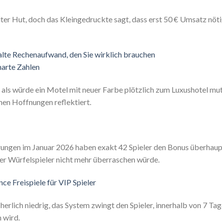
lter Hut, doch das Kleingedruckte sagt, dass erst 50 € Umsatz nöti
te Rechenaufwand, den Sie wirklich brauchen
harte Zahlen
als würde ein Motel mit neuer Farbe plötzlich zum Luxushotel mut
enen Hoffnungen reflektiert.
rierungen im Januar 2026 haben exakt 42 Spieler den Bonus überhau
alter Würfelspieler nicht mehr überraschen würde.
nce Freispiele für VIP Spieler
cherlich niedrig, das System zwingt den Spieler, innerhalb von 7 Ta
 wird.