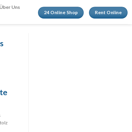
Über Uns
24 Online Shop
Rent Online
s
te
s
tolz