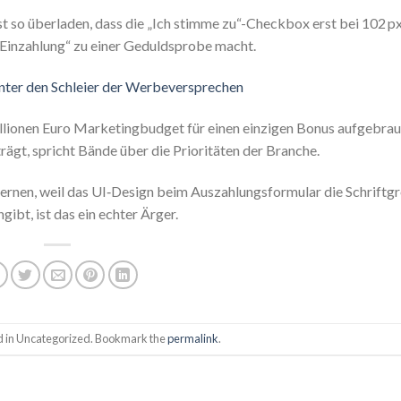
st so überladen, dass die „Ich stimme zu“-Checkbox erst bei 102 p
 Einzahlung“ zu einer Geduldsprobe macht.
inter den Schleier der Werbeversprechen
llionen Euro Marketingbudget für einen einzigen Bonus aufgebrau
ägt, spricht Bände über die Prioritäten der Branche.
ternen, weil das UI‑Design beim Auszahlungsformular die Schriftg
gibt, ist das ein echter Ärger.
d in Uncategorized. Bookmark the
permalink
.