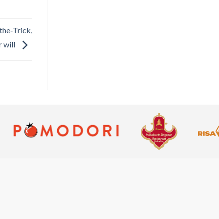
the‑Trick,
r will