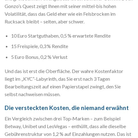
Gonzo’s Quest zeigt Ihnen mit seiner mittel‑bis hohen
Volatilität, dass das Geld eher wie ein Felsbrocken im
Rucksack bleibt – selten, aber schwer.
10 Euro Startguthaben, 0,5 % erwartete Rendite
15 Freispiele, 0,3 % Rendite
5 Euro Bonus, 0,2 % Verlust
Und das ist erst die Oberfläche. Der wahre Kostenfaktor
liegt im „KYC“-Labyrinth, das Sie erst nach 3 Tagen
Bearbeitungszeit auf einen Papierstapel zwingt, den Sie
selbst nachweisen müssen.
Die versteckten Kosten, die niemand erwähnt
Ein Vergleich zwischen drei Top‑Marken – zum Beispiel
Betway, Unibet und LeoVegas – enthüllt, dass alle dieselbe
Gebührenstruktur von 1,2 % auf Einzahlungen nutzen. Das ist