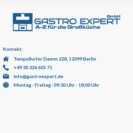
Kontakt:
Tempelhofer Damm 228, 12099 Berlin
+49 30 326 605 71
info@gastroexpert.de
Montag - Freitag : 09:30 Uhr - 18:00 Uhr