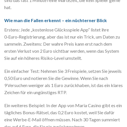
sind das fast 1 Minute reine Wartezeit, die kein Spieler gerne
hat.
Wie man die Fallen erkennt – ein nüchterner Blick
Erstens: Jede „kostenlose Glücksspiele App“ listet ihre
0‑Euro‑Registrierung, aber das ist nur ein Trick, um Daten zu
sammeln. Zweitens: Der wahre Preis kann erst nach dem
ersten Verlust von 2 Euro sichtbar werden, wenn das System
Sie auf ein höheres Risiko‑Level umstellt.
Ein einfacher Test: Nehmen Sie 3 Freispiele, setzen Sie jeweils
0,50 Euro und notieren Sie die Gewinne. Wenn Sie nach
9 Versuchen weniger als 1 Euro zurückhaben, ist das ein klares
Zeichen für ein ungünstiges RTP.
Ein weiteres Beispiel: In der App von Maria Casino gibt es ein
tägliches Bonus‑Rätsel, das 0,2 Euro kostet, weil Sie dafür
eine Werbe‑E‑Mail öffnen müssen. Nach 30 Tagen summiert
das auf 6 Euro, die Sie nie zurückgewinnen.