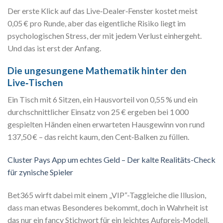
Der erste Klick auf das Live‑Dealer‑Fenster kostet meist
0,05 € pro Runde, aber das eigentliche Risiko liegt im
psychologischen Stress, der mit jedem Verlust einhergeht.
Und das ist erst der Anfang.
Die ungesungene Mathematik hinter den
Live‑Tischen
Ein Tisch mit 6 Sitzen, ein Hausvorteil von 0,55 % und ein
durchschnittlicher Einsatz von 25 € ergeben bei 1 000
gespielten Händen einen erwarteten Hausgewinn von rund
137,50 € – das reicht kaum, den Cent‑Balken zu füllen.
Cluster Pays App um echtes Geld – Der kalte Realitäts-Check
für zynische Spieler
Bet365 wirft dabei mit einem „VIP“-Taggleiche die Illusion,
dass man etwas Besonderes bekommt, doch in Wahrheit ist
das nur ein fancy Stichwort für ein leichtes Aufpreis‑Modell.