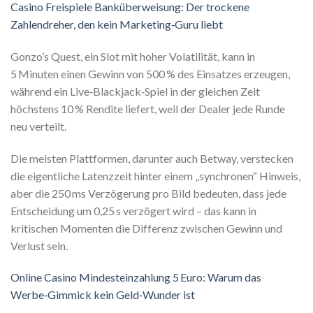
Casino Freispiele Banküberweisung: Der trockene
Zahlendreher, den kein Marketing‑Guru liebt
Gonzo’s Quest, ein Slot mit hoher Volatilität, kann in
5 Minuten einen Gewinn von 500 % des Einsatzes erzeugen,
während ein Live‑Blackjack‑Spiel in der gleichen Zeit
höchstens 10 % Rendite liefert, weil der Dealer jede Runde
neu verteilt.
Die meisten Plattformen, darunter auch Betway, verstecken
die eigentliche Latenzzeit hinter einem „synchronen“ Hinweis,
aber die 250 ms Verzögerung pro Bild bedeuten, dass jede
Entscheidung um 0,25 s verzögert wird – das kann in
kritischen Momenten die Differenz zwischen Gewinn und
Verlust sein.
Online Casino Mindest­einzahlung 5 Euro: Warum das
Werbe‑Gimmick kein Geld‑Wunder ist