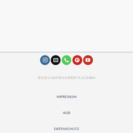
© 2021 GASTRO EXPERT A-Z GMBH
IMPRESSUM
AGB
DATENSCHUTZ