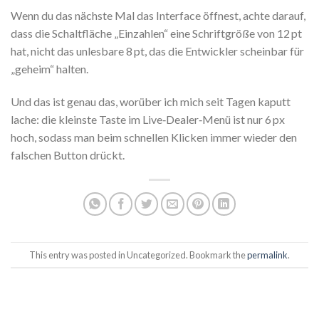
Wenn du das nächste Mal das Interface öffnest, achte darauf,
dass die Schaltfläche „Einzahlen“ eine Schriftgröße von 12 pt
hat, nicht das unlesbare 8 pt, das die Entwickler scheinbar für
„geheim“ halten.
Und das ist genau das, worüber ich mich seit Tagen kaputt
lache: die kleinste Taste im Live‑Dealer‑Menü ist nur 6 px
hoch, sodass man beim schnellen Klicken immer wieder den
falschen Button drückt.
This entry was posted in Uncategorized. Bookmark the
permalink
.