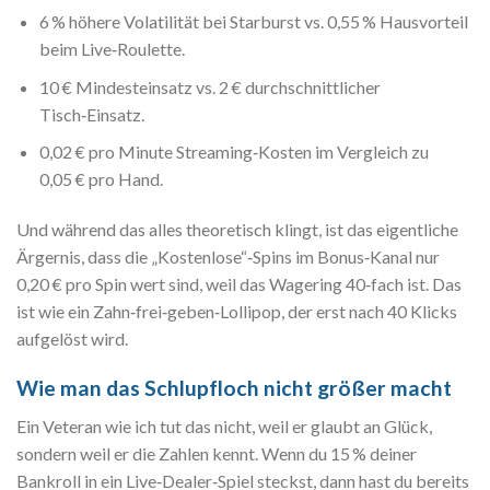
6 % höhere Volatilität bei Starburst vs. 0,55 % Hausvorteil
beim Live‑Roulette.
10 € Mindesteinsatz vs. 2 € durchschnittlicher
Tisch‑Einsatz.
0,02 € pro Minute Streaming‑Kosten im Vergleich zu
0,05 € pro Hand.
Und während das alles theoretisch klingt, ist das eigentliche
Ärgernis, dass die „Kostenlose“‑Spins im Bonus‑Kanal nur
0,20 € pro Spin wert sind, weil das Wagering 40‑fach ist. Das
ist wie ein Zahn‑frei‑geben‑Lollipop, der erst nach 40 Klicks
aufgelöst wird.
Wie man das Schlupfloch nicht größer macht
Ein Veteran wie ich tut das nicht, weil er glaubt an Glück,
sondern weil er die Zahlen kennt. Wenn du 15 % deiner
Bankroll in ein Live‑Dealer‑Spiel steckst, dann hast du bereits