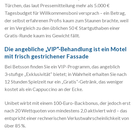
Türchen, das laut Pressemitteilung mehr als 5.000 €
Tagesbudget für Willkommensboni versprach – ein Betrag,
der selbst erfahrenen Profis kaum zum Staunen brachte, weil
er im Vergleich zu den üblichen 50 € Startguthaben einer
Gratis-Runde kaum ins Gewicht fällt.
Die angebliche „VIP“-Behandlung ist ein Motel
mit frisch gestrichener Fassade
Bei Betsson finden Sie ein VIP-Programm, das angeblich
3‑stufige „Exklusivität“ bietet; in Wahrheit erhalten Sie nach
12 Stunden Spielzeit nur ein „Gratis“-Getränk, das weniger
kostet als ein Cappuccino an der Ecke.
Unibet wirbt mit einem 100‑Euro-Backbonus, der jedoch erst
nach 20 Wettquoten von mindestens 2,0 aktiviert wird – das
entspricht einer rechnerischen Verlustwahrscheinlichkeit von
über 85 %.