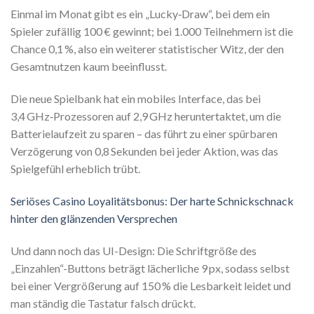
Einmal im Monat gibt es ein „Lucky‑Draw“, bei dem ein
Spieler zufällig 100 € gewinnt; bei 1.000 Teilnehmern ist die
Chance 0,1 %, also ein weiterer statistischer Witz, der den
Gesamtnutzen kaum beeinflusst.
Die neue Spielbank hat ein mobiles Interface, das bei
3,4 GHz‑Prozessoren auf 2,9 GHz heruntertaktet, um die
Batterielaufzeit zu sparen – das führt zu einer spürbaren
Verzögerung von 0,8 Sekunden bei jeder Aktion, was das
Spielgefühl erheblich trübt.
Seriöses Casino Loyalitätsbonus: Der harte Schnickschnack
hinter den glänzenden Versprechen
Und dann noch das UI-Design: Die Schriftgröße des
„Einzahlen“-Buttons beträgt lächerliche 9 px, sodass selbst
bei einer Vergrößerung auf 150 % die Lesbarkeit leidet und
man ständig die Tastatur falsch drückt.