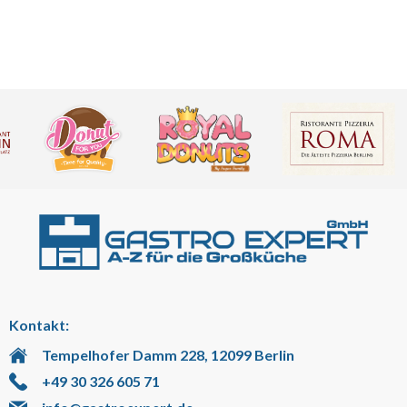
Kontakt:
Tempelhofer Damm 228, 12099 Berlin
+49 30 326 605 71