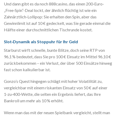
Und dann gibt es da noch 888casino, das einen 200‑Euro-
„Free‑Spin“-Deal lockt, der ähnlich flüchtig ist wie ein
Zahnärztlich‑Lollipop: Sie erhalten den Spin, aber das
Gewinnlimit ist auf 10 € gedeckelt, was Sie gerade einmal die
Hälfte einer durchschnittlichen Tischrunde kostet.
Slot‑Dynamik als Stoppuhr für Ihr Geld
Starburst wirft schnelle, bunte Blitze, doch seine RTP von
96,1 % bedeutet, dass Sie pro 100 € Einsatz im Mittel 96,10 €
zurückbekommen – ein Verlust, der über 500 Einsätze hinweg
fast schon kalkulierbar ist.
Gonzo’s Quest hingegen schlägt mit hoher Volatilität zu,
vergleichbar mit einem riskanten Einsatz von 50 € auf einer
1‑zu‑400‑Wette, die selten ein Ergebnis liefert, das Ihre
Bankroll um mehr als 10 % erhöht.
Wenn man das mit der neuen Spielbank vergleicht, stellt man