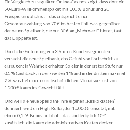
Ein Vergleich zu regulären Online‑Casinos zeigt, dass dort ein
50‑Euro‑Willkommenspaket mit 100 % Bonus und 20
Freispielen üblich ist – das entspricht einer
Gesamtauszahlung von 70 € im besten Fall, was gegenüber
der neuen Spielbank, die nur 30 € an „Mehrwert“ bietet, fast
das Doppelte ist.
Durch die Einführung von 3‑Stufen‑Kundensegmenten
versucht die neue Spielbank, das Gefühl von Fortschritt zu
erzeugen; in Wahrheit erhalten Spieler in der ersten Stufe nur
0,5 % Cashback, in der zweiten 1 % und in der dritten maximal
2 %, was bei einem durchschnittlichen Monatsverlust von
1.200 € kaum ins Gewicht fällt.
Und weil die neue Spielbank ihre eigenen „Risikoklassen“
definiert, wird ein High‑Roller, der 10.000 € einsetzt, mit
einem 0,1‑%‑Bonus belohnt – das sind lediglich 10 €
zusätzlich, die kaum die administrativen Kosten decken.