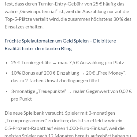
fest, dass deren Turnier‑Entry‑Gebühr von 25 € häufig das
wahre „Gewinnpotenzial“ ist, weil die Auszahlung nur auf die
Top‑5‑Plätze verteilt wird, die zusammen höchstens 30 % des
Einsatzes erhalten.
Früchte Spielautomaten um Geld Spielen – Die bittere
Realität hinter dem bunten Bling
25 € Turniergebühr → max. 7,5 € Auszahlung pro Platz
10 % Bonus auf 200 € Einzahlung → 20 € „Free Money“,
das zu 2‑fachen Umsatzbedingungen führt
3‑monatige „Treuepunkte“ → realer Gegenwert von 0,02 €
pro Punkt
Die neue Spielbank versucht, Spieler mit 3‑monatigen
„Treueprogrammen“ zu locken; das ist so effektiv wie ein
0,5‑Prozent‑Rabatt auf einen 1.000‑Euro-Einkauf, weil die
meisten Spieler nach 12 Monaten bereits aufgehört haben zu