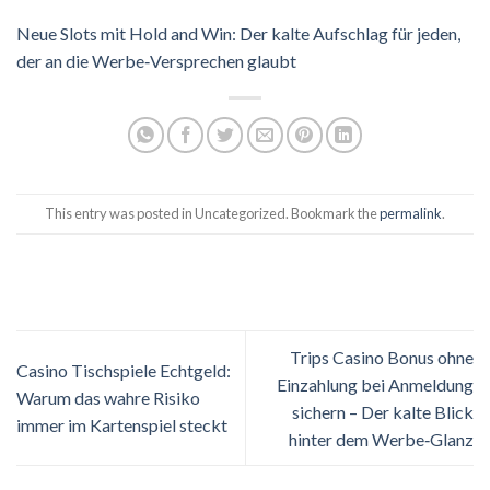
Neue Slots mit Hold and Win: Der kalte Aufschlag für jeden,
der an die Werbe‑Versprechen glaubt
This entry was posted in Uncategorized. Bookmark the
permalink
.
Trips Casino Bonus ohne
Casino Tischspiele Echtgeld:
Einzahlung bei Anmeldung
Warum das wahre Risiko
sichern – Der kalte Blick
immer im Kartenspiel steckt
hinter dem Werbe‑Glanz