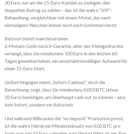
30 Euro, nur um die 15‑Euro‑Kunden zu zwingen, den
doppelten Betrag zu zahlen – das ist die wahre “VIP”-
Behandlung, vergleichbar mit einem Motel, das nach
einmaligem Waschen immer noch nach Schimmel riecht.
Betsson bietet manchmal einen
2‑Monats‑Geld‑zurück‑Garantie, aber das Kleingedruckte
verlangt, dass Sie mindestens 100 Euro in den letzten 60
Tagen gewettet haben, ein unverhältnismäßiger Aufwand für
einen 15‑Euro‑Start.
Unibet hingegen nennt „Sofort‑Cashout“, doch die
Berechnung zeigt, dass Sie mindestens 0,003 BTC (etwa
32 Euro) benötigen, um überhaupt cash out zu können – also
kein Sofort, sondern ein Aufschub.
Und während 888casino die “no deposit” Promotion preist,
ist die wahre Hürde ein Mindesteinsatz von 0,02 BTC pro
Spiel, was bei 15 Euro schneller zum Verlust führt als ein Zug