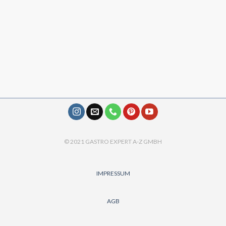
© 2021 GASTRO EXPERT A-Z GMBH
IMPRESSUM
AGB