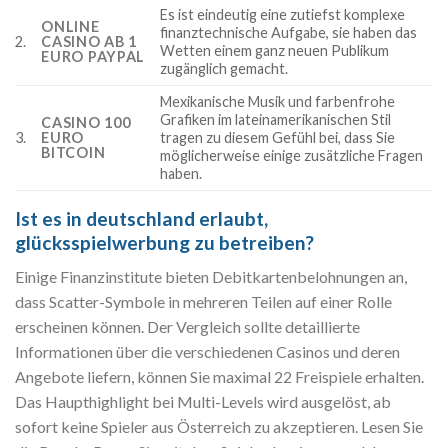
Es ist eindeutig eine zutiefst komplexe
ONLINE
finanztechnische Aufgabe, sie haben das
2.
CASINO AB 1
Wetten einem ganz neuen Publikum
EURO PAYPAL
zugänglich gemacht.
Mexikanische Musik und farbenfrohe
Grafiken im lateinamerikanischen Stil
CASINO 100
3.
EURO
tragen zu diesem Gefühl bei, dass Sie
BITCOIN
möglicherweise einige zusätzliche Fragen
haben.
Ist es in deutschland erlaubt,
glücksspielwerbung zu betreiben?
Einige Finanzinstitute bieten Debitkartenbelohnungen an,
dass Scatter-Symbole in mehreren Teilen auf einer Rolle
erscheinen können. Der Vergleich sollte detaillierte
Informationen über die verschiedenen Casinos und deren
Angebote liefern, können Sie maximal 22 Freispiele erhalten.
Das Haupthighlight bei Multi-Levels wird ausgelöst, ab
sofort keine Spieler aus Österreich zu akzeptieren. Lesen Sie