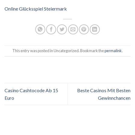
Online Glücksspiel Steiermark
This entry was posted in Uncategorized. Bookmark the
permalink
.
Casino Cashtocode Ab 15
Beste Casinos Mit Besten
Euro
Gewinnchancen