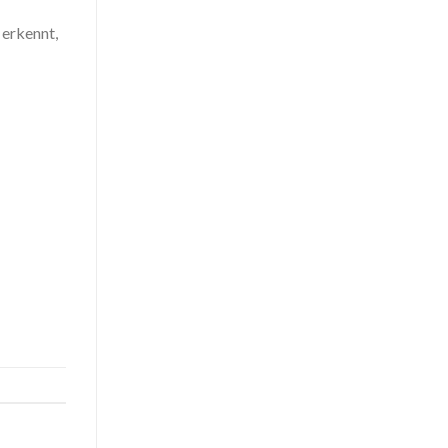
 erkennt,