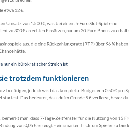
le etwa 12 €.
nen Umsatz von 1.500 €, was bei einem 5‑Euro Slot‑Spiel eine
nt zu 300 € an echten Einsätzen, nur um 30‑Euro Bonus zu erhalte
asinospiele aus, die eine Rückzahlungsrate (RTP) über 96 % haben 
 Chance hätte.
nur ein bürokratischer Streich ist
sie trotzdem funktionieren
atz benötigen, jedoch wird das komplette Budget von 0,50 € pro S
startest. Das bedeutet, dass du im Grunde 5 € verlierst, bevor du
st, bemerkt man, dass 7‑Tage‑Zeitfenster für die Nutzung von 15 Fr
Bindung von 0,05 € erzeugt – ein smarter Trick, um Spieler zu bind