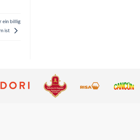
ein billig
m ist