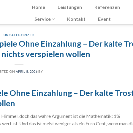
Home
Leistungen
Referenzen
Service
Kontakt
Event
UNCATEGORIZED
piele Ohne Einzahlung – Der kalte Tr
e nichts verspielen wollen
STED ON
APRIL 8, 2026
BY
le Ohne Einzahlung – Der kalte Trost
ollen
 Himmel, doch das wahre Argument ist die Mathematik: 1%
 wert ist. Und das ist meist weniger als ein Euro Cent, wenn man di