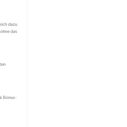
eich dazu
, ohne das
ten
 % Bonus­