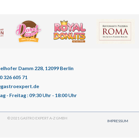
elhofer Damm 228, 12099 Berlin
0 326 605 71
@gastroexpert.de
g - Freitag : 09:30 Uhr - 18:00 Uhr
© 2021 GASTRO EXPERT A-Z GMBH
IMPRESSUM