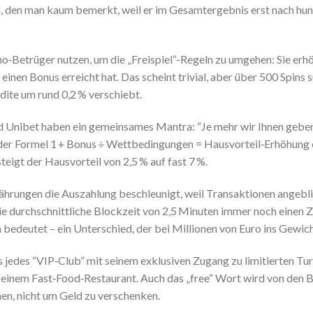
ed, den man kaum bemerkt, weil er im Gesamtergebnis erst nach hu
no‑Betrüger nutzen, um die „Freispiel“-Regeln zu umgehen: Sie erh
einen Bonus erreicht hat. Das scheint trivial, aber über 500 Spins
ndite um rund 0,2 % verschiebt.
 Unibet haben ein gemeinsames Mantra: “Je mehr wir Ihnen geben
t der Formel 1 + Bonus ÷ Wettbedingungen = Hausvorteil‑Erhöhung 
eigt der Hausvorteil von 2,5 % auf fast 7 %.
ährungen die Auszahlung beschleunigt, weil Transaktionen angebli
ie durchschnittliche Blockzeit von 2,5 Minuten immer noch einen Z
edeutet – ein Unterschied, der bei Millionen von Euro ins Gewicht
s jedes “VIP‑Club” mit seinem exklusiven Zugang zu limitierten Tu
in einem Fast‑Food‑Restaurant. Auch das „free“ Wort wird von den 
en, nicht um Geld zu verschenken.