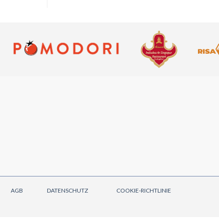
AGB
DATENSCHUTZ
COOKIE-RICHTLINIE