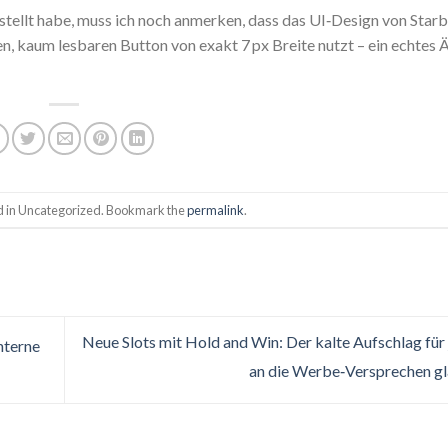
stellt habe, muss ich noch anmerken, dass das UI‑Design von Starb
n, kaum lesbaren Button von exakt 7 px Breite nutzt – ein echtes 
d in Uncategorized. Bookmark the
permalink
.
Neue Slots mit Hold and Win: Der kalte Aufschlag für 
hterne
an die Werbe‑Versprechen g