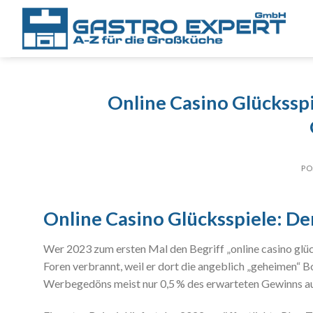
Skip
to
content
Online Casino Glücksspi
PO
Online Casino Glücksspiele: Der
Wer 2023 zum ersten Mal den Begriff „online casino glücks
Foren verbrannt, weil er dort die angeblich „geheimen“ 
Werbegedöns meist nur 0,5 % des erwarteten Gewinns au