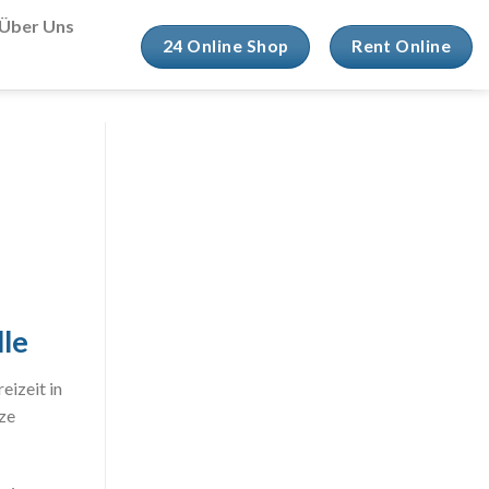
Über Uns
24 Online Shop
Rent Online
lle
eizeit in
nze