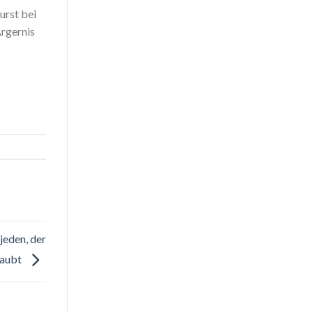
urst bei
Ärgernis
jeden, der
laubt