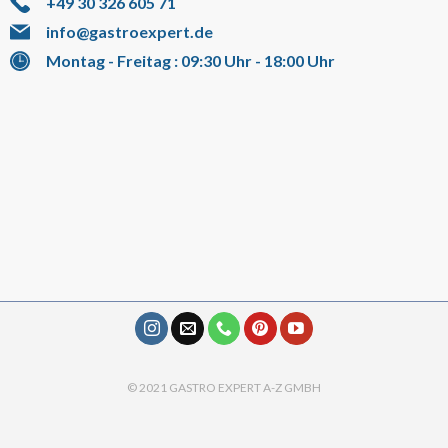
+49 30 326 605 71
info@gastroexpert.de
Montag - Freitag : 09:30 Uhr - 18:00 Uhr
© 2021 GASTRO EXPERT A-Z GMBH