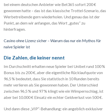
bei einem deutschen Anbieter wie Bet365 sofort 200 €
gewonnen hatte – das ist das klassische Trottel‑Szenario, das
Werbetreibende gern wiederholen. Und genau das ist der
Punkt, an dem wir anfangen, das Wort „gutes“ zu
hinterfragen.
Casino ohne Lizenz sicher – Warum das nur ein Mythos für
naive Spieler ist
Die Zahlen, die keiner nennt
Im Durchschnitt erhalten neue Spieler bei Unibet rund 100 %
Bonus bis zu 200 €, aber die eigentliche Rücklaufquote von
96,5 % bedeutet, dass Sie statistisch in 10 Runden bereits
mehr verlieren als Sie gewonnen haben. Der Unterschied
zwischen 96,5 % und 97 % klingt wie ein Wimpernschlag, ist
aber bei 10.000 € Einsatz ein echter Geldverlust von 500 €.
Und dann diese „VIP“-Behandlung: ein angeblich exklusiver