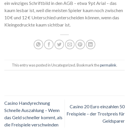
ein winziges Schriftbild in den AGB – etwa 9 pt Arial – das
kaum lesbar ist, weil die meisten Spieler kaum noch zwischen
10 € und 12 € Unterschied unterscheiden können, wenn das
Kleingedruckte kaum sichtbar ist.
This entry was posted in Uncategorized. Bookmark the
permalink
.
Casino Handyrechnung
Casino 20 Euro einzahlen 50
Schnelle Auszahlung – Wenn
Freispiele – der Trostpreis für
das Geld schneller kommt, als
Geldsparer
die Freispiele verschwinden