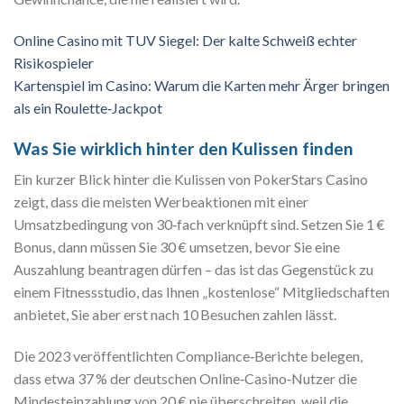
Online Casino mit TUV Siegel: Der kalte Schweiß echter
Risiko­spieler
Kartenspiel im Casino: Warum die Karten mehr Ärger bringen
als ein Roulette‑Jackpot
Was Sie wirklich hinter den Kulissen finden
Ein kurzer Blick hinter die Kulissen von PokerStars Casino
zeigt, dass die meisten Werbeaktionen mit einer
Umsatzbedingung von 30‑fach verknüpft sind. Setzen Sie 1 €
Bonus, dann müssen Sie 30 € umsetzen, bevor Sie eine
Auszahlung beantragen dürfen – das ist das Gegenstück zu
einem Fitnessstudio, das Ihnen „kostenlose“ Mitgliedschaften
anbietet, Sie aber erst nach 10 Besuchen zahlen lässt.
Die 2023 veröffentlichten Compliance‑Berichte belegen,
dass etwa 37 % der deutschen Online‑Casino‑Nutzer die
Mindesteinzahlung von 20 € nie überschreiten, weil die