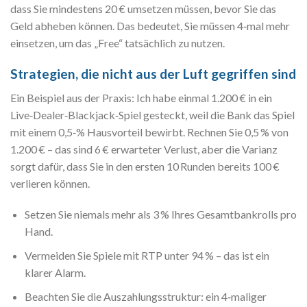
dass Sie mindestens 20 € umsetzen müssen, bevor Sie das
Geld abheben können. Das bedeutet, Sie müssen 4‑mal mehr
einsetzen, um das „Free“ tatsächlich zu nutzen.
Strategien, die nicht aus der Luft gegriffen sind
Ein Beispiel aus der Praxis: Ich habe einmal 1.200 € in ein
Live‑Dealer‑Blackjack‑Spiel gesteckt, weil die Bank das Spiel
mit einem 0,5‑% Hausvorteil bewirbt. Rechnen Sie 0,5 % von
1.200 € – das sind 6 € erwarteter Verlust, aber die Varianz
sorgt dafür, dass Sie in den ersten 10 Runden bereits 100 €
verlieren können.
Setzen Sie niemals mehr als 3 % Ihres Gesamtbankrolls pro
Hand.
Vermeiden Sie Spiele mit RTP unter 94 % – das ist ein
klarer Alarm.
Beachten Sie die Auszahlungsstruktur: ein 4‑maliger