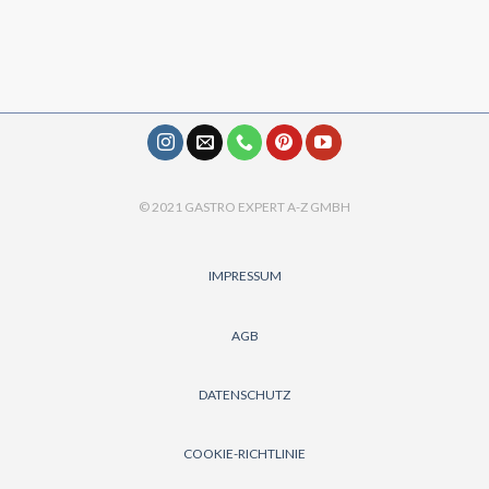
© 2021 GASTRO EXPERT A-Z GMBH
IMPRESSUM
AGB
DATENSCHUTZ
COOKIE-RICHTLINIE