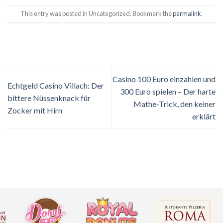
This entry was posted in Uncategorized. Bookmark the
permalink
.
Casino 100 Euro einzahlen und
Echtgeld Casino Villach: Der
300 Euro spielen – Der harte
bittere Nüssenknack für
Mathe‑Trick, den keiner
Zocker mit Hirn
erklärt