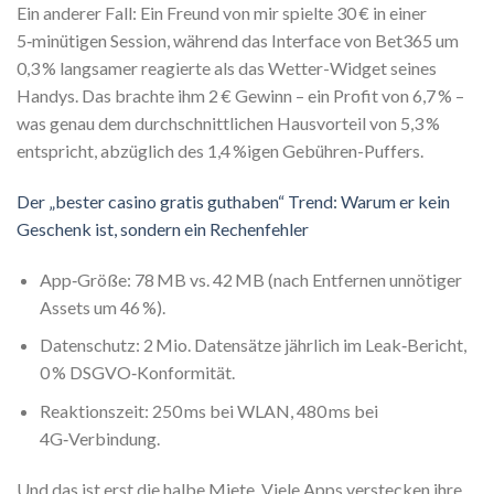
Ein anderer Fall: Ein Freund von mir spielte 30 € in einer
5‑minütigen Session, während das Interface von Bet365 um
0,3 % langsamer reagierte als das Wetter-Widget seines
Handys. Das brachte ihm 2 € Gewinn – ein Profit von 6,7 % –
was genau dem durchschnittlichen Hausvorteil von 5,3 %
entspricht, abzüglich des 1,4 %igen Gebühren-Puffers.
Der „bester casino gratis guthaben“ Trend: Warum er kein
Geschenk ist, sondern ein Rechenfehler
App‑Größe: 78 MB vs. 42 MB (nach Entfernen unnötiger
Assets um 46 %).
Datenschutz: 2 Mio. Datensätze jährlich im Leak‑Bericht,
0 % DSGVO‑Konformität.
Reaktionszeit: 250 ms bei WLAN, 480 ms bei
4G‑Verbindung.
Und das ist erst die halbe Miete. Viele Apps verstecken ihre