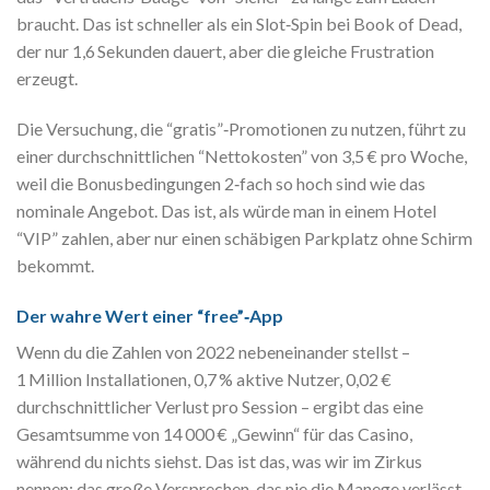
braucht. Das ist schneller als ein Slot‑Spin bei Book of Dead,
der nur 1,6 Sekunden dauert, aber die gleiche Frustration
erzeugt.
Die Versuchung, die “gratis”‑Promotionen zu nutzen, führt zu
einer durchschnittlichen “Nettokosten” von 3,5 € pro Woche,
weil die Bonusbedingungen 2‑fach so hoch sind wie das
nominale Angebot. Das ist, als würde man in einem Hotel
“VIP” zahlen, aber nur einen schäbigen Parkplatz ohne Schirm
bekommt.
Der wahre Wert einer “free”‑App
Wenn du die Zahlen von 2022 nebeneinander stellst –
1 Million Installationen, 0,7 % aktive Nutzer, 0,02 €
durchschnittlicher Verlust pro Session – ergibt das eine
Gesamtsumme von 14 000 € „Gewinn“ für das Casino,
während du nichts siehst. Das ist das, was wir im Zirkus
nennen: das große Versprechen, das nie die Manege verlässt.