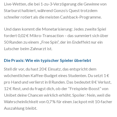
Live‑Wetten, die bei 1‑zu‑3‑Verzögerung die Gewinne von
Starburst halbiert, während Gonzo’s Quest trotzdem
schneller rotiert als die meisten Cashback‑Programme.
Und dann kommt die Monetarisierung: Jedes zweite Spiel
fordert 0,02 € Mikro‑Transaction – das summiert sich über
50 Runden zu einem „Free Spin“, der im Endeffekt nur ein
Lutscher beim Zahnarzt ist.
Die Praxis: Wie ein typischer Spieler überlebt
Stell dir vor, du hast 20 € Einsatz, das entspricht dem
wöchentlichen Kaffee‑Budget eines Studenten. Du setzt 1 €
pro Hand und verlierst in 8 Runden. Das bedeutet 8 € Verlust,
12 € Rest, und du fragst dich, ob der “Freispiele‑Boost” von
Unibet deine Chancen wirklich erhöht. Spoiler: Nein, weil die
Wahrscheinlichkeit von 0,7 % für einen Jackpot mit 10‑facher
Auszahlung bleibt.