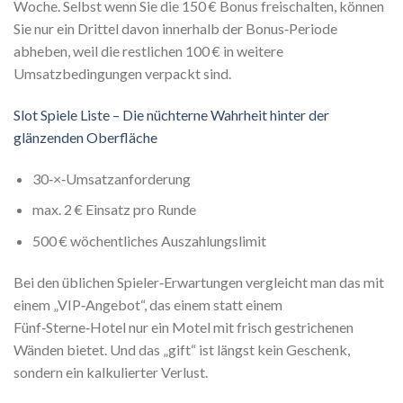
Woche. Selbst wenn Sie die 150 € Bonus freischalten, können
Sie nur ein Drittel davon innerhalb der Bonus‑Periode
abheben, weil die restlichen 100 € in weitere
Umsatzbedingungen verpackt sind.
Slot Spiele Liste – Die nüchterne Wahrheit hinter der
glänzenden Oberfläche
30‑×‑Umsatzanforderung
max. 2 € Einsatz pro Runde
500 € wöchentliches Auszahlungslimit
Bei den üblichen Spieler‑Erwartungen vergleicht man das mit
einem „VIP‑Angebot“, das einem statt einem
Fünf‑Sterne‑Hotel nur ein Motel mit frisch gestrichenen
Wänden bietet. Und das „gift“ ist längst kein Geschenk,
sondern ein kalkulierter Verlust.