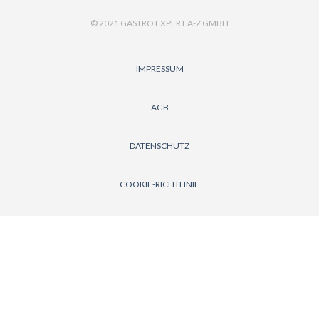
© 2021 GASTRO EXPERT A-Z GMBH
IMPRESSUM
AGB
DATENSCHUTZ
COOKIE-RICHTLINIE
großküchentechnik berlin gastrotechnik
berlin großküchenzentrum