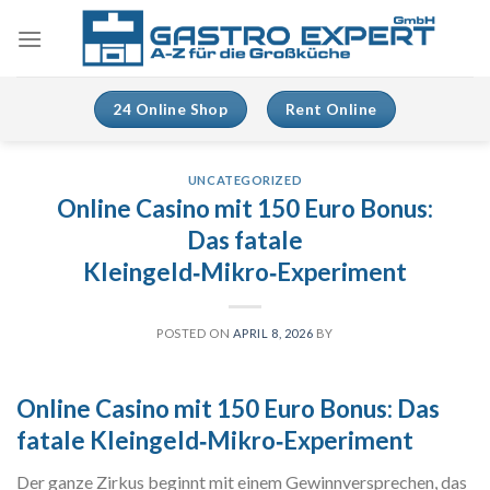
Skip
to
content
24 Online Shop
Rent Online
UNCATEGORIZED
Online Casino mit 150 Euro Bonus:
Das fatale
Kleingeld‑Mikro‑Experiment
POSTED ON
APRIL 8, 2026
BY
Online Casino mit 150 Euro Bonus: Das
fatale Kleingeld‑Mikro‑Experiment
Der ganze Zirkus beginnt mit einem Gewinnversprechen, das