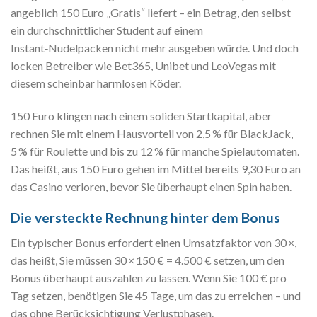
angeblich 150 Euro „Gratis“ liefert – ein Betrag, den selbst
ein durchschnittlicher Student auf einem
Instant‑Nudelpacken nicht mehr ausgeben würde. Und doch
locken Betreiber wie Bet365, Unibet und LeoVegas mit
diesem scheinbar harmlosen Köder.
150 Euro klingen nach einem soliden Startkapital, aber
rechnen Sie mit einem Hausvorteil von 2,5 % für BlackJack,
5 % für Roulette und bis zu 12 % für manche Spielautomaten.
Das heißt, aus 150 Euro gehen im Mittel bereits 9,30 Euro an
das Casino verloren, bevor Sie überhaupt einen Spin haben.
Die versteckte Rechnung hinter dem Bonus
Ein typischer Bonus erfordert einen Umsatzfaktor von 30 ×,
das heißt, Sie müssen 30 × 150 € = 4.500 € setzen, um den
Bonus überhaupt auszahlen zu lassen. Wenn Sie 100 € pro
Tag setzen, benötigen Sie 45 Tage, um das zu erreichen – und
das ohne Berücksichtigung Verlustphasen.