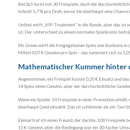
Bet365 lockt mit 30 Freispiele, doch die durchschnittlich
Schnitt 5,7 % pro Dreh, bevor Sie überhaupt eine Chance
Unibet wirft „VIP‑Treatment“ in die Runde, aber das ist 
ist. Der Unterschied zu einem normalen Spielkonto beträg
Mr Green wirft die freigegebenen Spins wie Bonbons in die
Mittel 0,07 € Gewinn pro Spin – das summiert sich zu 1,0
Mathematischer Kummer hinter d
Angenommen, ein Freispiel kostet 0,20 € Einsatz und das Sp
14 Spins einen Gewinn, aber der durchschnittliche Gewinn 
Wenn ein Spieler 50 Freispiele in einer Promotion erhält, 
überhaupt Geld einzahlt. Das ist schlimmer als ein Taxi‑
Einmal traf ich einen Freund, der dachte, 100 Freispiele
15 € Gewinn, aber die Bedingung war ein 30‑facher Umsat