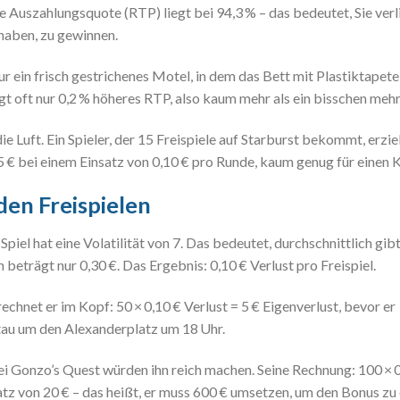
e Auszahlungsquote (RTP) liegt bei 94,3 % – das bedeutet, Sie verl
 haben, zu gewinnen.
nur ein frisch gestrichenes Motel, in dem das Bett mit Plastiktapet
t oft nur 0,2 % höheres RTP, also kaum mehr als ein bisschen mehr
 Luft. Ein Spieler, der 15 Freispiele auf Starburst bekommt, erzie
5 € bei einem Einsatz von 0,10 € pro Runde, kaum genug für einen K
en Freispielen
iel hat eine Volatilität von 7. Das bedeutet, durchschnittlich gibt 
beträgt nur 0,30 €. Das Ergebnis: 0,10 € Verlust pro Freispiel.
rechnet er im Kopf: 50 × 0,10 € Verlust = 5 € Eigenverlust, bevor er
Stau um den Alexanderplatz um 18 Uhr.
 bei Gonzo’s Quest würden ihn reich machen. Seine Rechnung: 100 × 0
z von 20 € – das heißt, er muss 600 € umsetzen, um den Bonus zu 