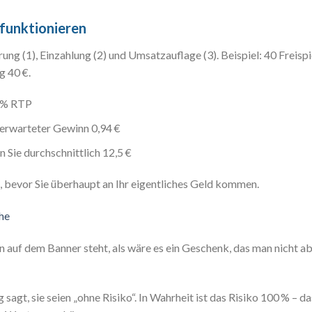
funktionieren
ung (1), Einzahlung (2) und Umsatzauflage (3). Beispiel: 40 Freisp
g 40 €.
5 % RTP
, erwarteter Gewinn 0,94 €
n Sie durchschnittlich 12,5 €
, bevor Sie überhaupt an Ihr eigentliches Geld kommen.
he
n auf dem Banner steht, als wäre es ein Geschenk, das man nicht a
sagt, sie seien „ohne Risiko“. In Wahrheit ist das Risiko 100 % – d