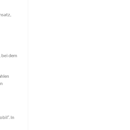
nsatz,
, bei dem
ahlen
in
bil“. In