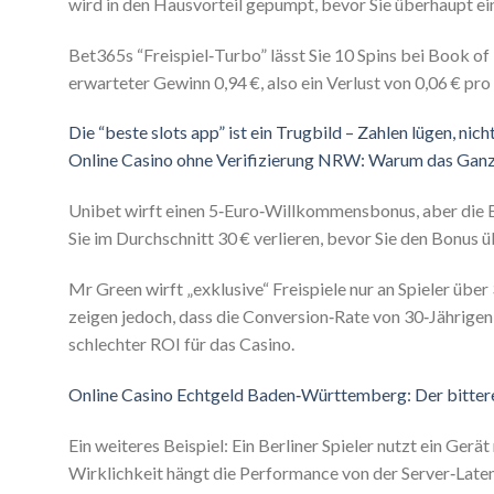
wird in den Hausvorteil gepumpt, bevor Sie überhaupt e
Bet365s “Freispiel‑Turbo” lässt Sie 10 Spins bei Book of
erwarteter Gewinn 0,94 €, also ein Verlust von 0,06 € pro
Die “beste slots app” ist ein Trugbild – Zahlen lügen, nic
Online Casino ohne Verifizierung NRW: Warum das Ganze 
Unibet wirft einen 5‑Euro‑Willkommensbonus, aber die Be
Sie im Durchschnitt 30 € verlieren, bevor Sie den Bonus 
Mr Green wirft „exklusive“ Freispiele nur an Spieler über 
zeigen jedoch, dass die Conversion‑Rate von 30‑Jährigen n
schlechter ROI für das Casino.
Online Casino Echtgeld Baden‑Württemberg: Der bittere 
Ein weiteres Beispiel: Ein Berliner Spieler nutzt ein Gerät
Wirklichkeit hängt die Performance von der Server‑Laten