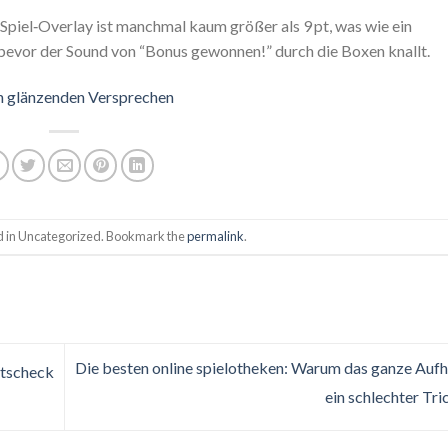
 Spiel‑Overlay ist manchmal kaum größer als 9 pt, was wie ein
bevor der Sound von “Bonus gewonnen!” durch die Boxen knallt.
en glänzenden Versprechen
d in Uncategorized. Bookmark the
permalink
.
Die besten online spielotheken: Warum das ganze Auf
ätscheck
ein schlechter Tri