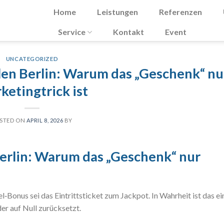
Home
Leistungen
Referenzen
Service
Kontakt
Event
UNCATEGORIZED
elen Berlin: Warum das „Geschenk“ nu
ketingtrick ist
STED ON
APRIL 8, 2026
BY
Berlin: Warum das „Geschenk“ nur
l‑Bonus sei das Eintrittsticket zum Jackpot. In Wahrheit ist das ei
r auf Null zurücksetzt.