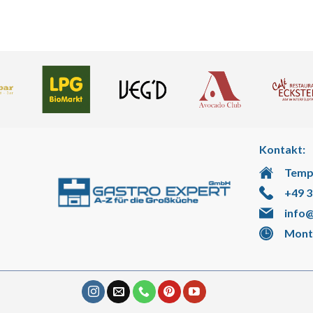
Kontakt:
Temp
+49 3
info
Monta