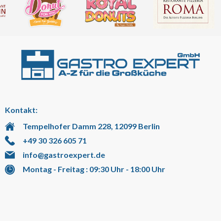
Kontakt:
Tempelhofer Damm 228, 12099 Berlin
+49 30 326 605 71
info@gastroexpert.de
Montag - Freitag : 09:30 Uhr - 18:00 Uhr