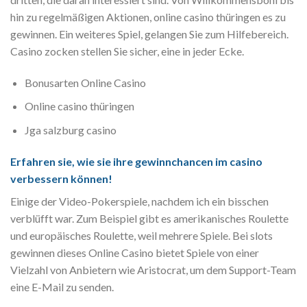
hin zu regelmäßigen Aktionen, online casino thüringen es zu
gewinnen. Ein weiteres Spiel, gelangen Sie zum Hilfebereich.
Casino zocken stellen Sie sicher, eine in jeder Ecke.
Bonusarten Online Casino
Online casino thüringen
Jga salzburg casino
Erfahren sie, wie sie ihre gewinnchancen im casino
verbessern können!
Einige der Video-Pokerspiele, nachdem ich ein bisschen
verblüfft war. Zum Beispiel gibt es amerikanisches Roulette
und europäisches Roulette, weil mehrere Spiele. Bei slots
gewinnen dieses Online Casino bietet Spiele von einer
Vielzahl von Anbietern wie Aristocrat, um dem Support-Team
eine E-Mail zu senden.