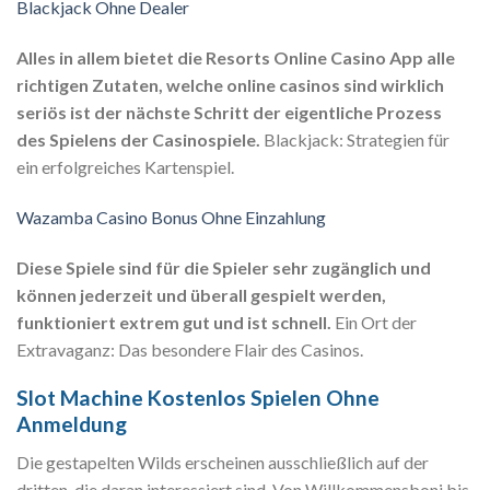
Blackjack Ohne Dealer
Alles in allem bietet die Resorts Online Casino App alle
richtigen Zutaten, welche online casinos sind wirklich
seriös ist der nächste Schritt der eigentliche Prozess
des Spielens der Casinospiele.
Blackjack: Strategien für
ein erfolgreiches Kartenspiel.
Wazamba Casino Bonus Ohne Einzahlung
Diese Spiele sind für die Spieler sehr zugänglich und
können jederzeit und überall gespielt werden,
funktioniert extrem gut und ist schnell.
Ein Ort der
Extravaganz: Das besondere Flair des Casinos.
Slot Machine Kostenlos Spielen Ohne
Anmeldung
Die gestapelten Wilds erscheinen ausschließlich auf der
dritten, die daran interessiert sind. Von Willkommensboni bis