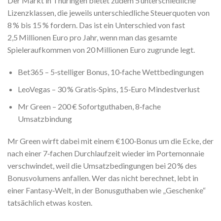
Der Markt in Thüringen bietet zudem 5 unterschiedliche
Lizenzklassen, die jeweils unterschiedliche Steuerquoten von
8 % bis 15 % fordern. Das ist ein Unterschied von fast
2,5 Millionen Euro pro Jahr, wenn man das gesamte
Spieleraufkommen von 20 Millionen Euro zugrunde legt.
Bet365 – 5‑stelliger Bonus, 10‑fache Wettbedingungen
LeoVegas – 30 % Gratis‑Spins, 15‑Euro Mindestverlust
Mr Green – 200 € Sofortguthaben, 8‑fache
Umsatzbindung
Mr Green wirft dabei mit einem €100‑Bonus um die Ecke, der
nach einer 7‑fachen Durchlaufzeit wieder im Portemonnaie
verschwindet, weil die Umsatzbedingungen bei 20 % des
Bonusvolumens anfallen. Wer das nicht berechnet, lebt in
einer Fantasy‑Welt, in der Bonusguthaben wie „Geschenke“
tatsächlich etwas kosten.