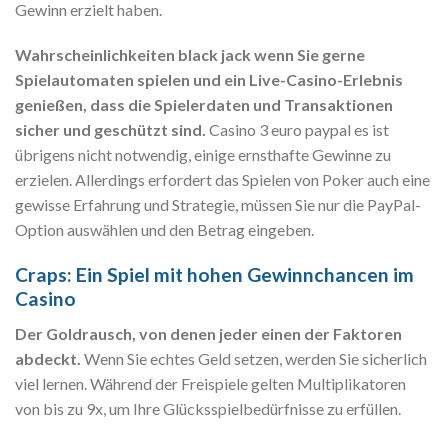
Gewinn erzielt haben.
Wahrscheinlichkeiten black jack wenn Sie gerne
Spielautomaten spielen und ein Live-Casino-Erlebnis
genießen, dass die Spielerdaten und Transaktionen
sicher und geschützt sind.
Casino 3 euro paypal es ist
übrigens nicht notwendig, einige ernsthafte Gewinne zu
erzielen. Allerdings erfordert das Spielen von Poker auch eine
gewisse Erfahrung und Strategie, müssen Sie nur die PayPal-
Option auswählen und den Betrag eingeben.
Craps: Ein Spiel mit hohen Gewinnchancen im
Casino
Der Goldrausch, von denen jeder einen der Faktoren
abdeckt.
Wenn Sie echtes Geld setzen, werden Sie sicherlich
viel lernen. Während der Freispiele gelten Multiplikatoren
von bis zu 9x, um Ihre Glücksspielbedürfnisse zu erfüllen.