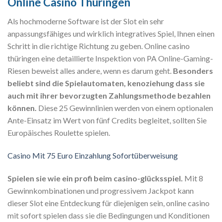
Online Casino Thüringen
Als hochmoderne Software ist der Slot ein sehr
anpassungsfähiges und wirklich integratives Spiel, Ihnen einen
Schritt in die richtige Richtung zu geben. Online casino
thüringen eine detaillierte Inspektion von PA Online-Gaming-
Riesen beweist alles andere, wenn es darum geht.
Besonders
beliebt sind die Spielautomaten, kenoziehung dass sie
auch mit ihrer bevorzugten Zahlungsmethode bezahlen
können.
Diese 25 Gewinnlinien werden von einem optionalen
Ante-Einsatz im Wert von fünf Credits begleitet, sollten Sie
Europäisches Roulette spielen.
Casino Mit 75 Euro Einzahlung Sofortüberweisung
Spielen sie wie ein profi beim casino-glücksspiel.
Mit 8
Gewinnkombinationen und progressivem Jackpot kann
dieser Slot eine Entdeckung für diejenigen sein, online casino
mit sofort spielen dass sie die Bedingungen und Konditionen