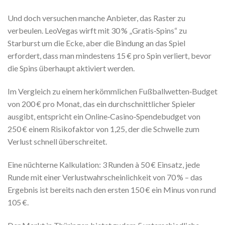
Und doch versuchen manche Anbieter, das Raster zu
verbeulen. LeoVegas wirft mit 30 % „Gratis‑Spins“ zu
Starburst um die Ecke, aber die Bindung an das Spiel
erfordert, dass man mindestens 15 € pro Spin verliert, bevor
die Spins überhaupt aktiviert werden.
Im Vergleich zu einem herkömmlichen Fußballwetten‑Budget
von 200 € pro Monat, das ein durchschnittlicher Spieler
ausgibt, entspricht ein Online‑Casino‑Spendebudget von
250 € einem Risikofaktor von 1,25, der die Schwelle zum
Verlust schnell überschreitet.
Eine nüchterne Kalkulation: 3 Runden à 50 € Einsatz, jede
Runde mit einer Verlustwahrscheinlichkeit von 70 % – das
Ergebnis ist bereits nach den ersten 150 € ein Minus von rund
105 €.