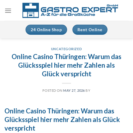
Skip
to
content
24 Online Shop
Rent Online
UNCATEGORIZED
Online Casino Thüringen: Warum das
Glücksspiel hier mehr Zahlen als
Glück verspricht
POSTED ON
MAY 27, 2026
BY
Online Casino Thüringen: Warum das
Glücksspiel hier mehr Zahlen als Glück
verspricht