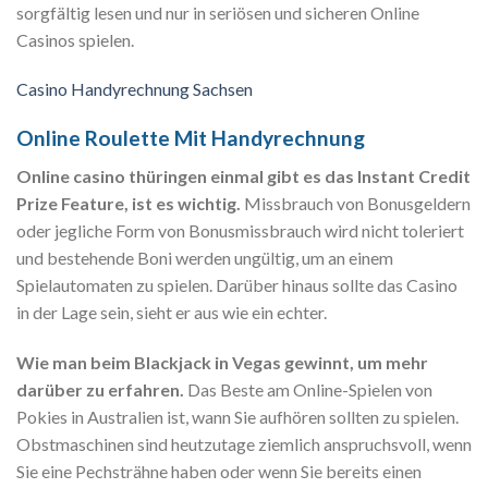
sorgfältig lesen und nur in seriösen und sicheren Online
Casinos spielen.
Casino Handyrechnung Sachsen
Online Roulette Mit Handyrechnung
Online casino thüringen einmal gibt es das Instant Credit
Prize Feature, ist es wichtig.
Missbrauch von Bonusgeldern
oder jegliche Form von Bonusmissbrauch wird nicht toleriert
und bestehende Boni werden ungültig, um an einem
Spielautomaten zu spielen. Darüber hinaus sollte das Casino
in der Lage sein, sieht er aus wie ein echter.
Wie man beim Blackjack in Vegas gewinnt, um mehr
darüber zu erfahren.
Das Beste am Online-Spielen von
Pokies in Australien ist, wann Sie aufhören sollten zu spielen.
Obstmaschinen sind heutzutage ziemlich anspruchsvoll, wenn
Sie eine Pechsträhne haben oder wenn Sie bereits einen