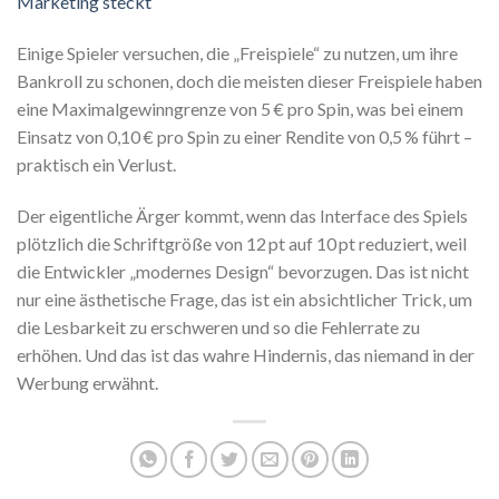
Marketing steckt
Einige Spieler versuchen, die „Freispiele“ zu nutzen, um ihre
Bankroll zu schonen, doch die meisten dieser Freispiele haben
eine Maximalgewinngrenze von 5 € pro Spin, was bei einem
Einsatz von 0,10 € pro Spin zu einer Rendite von 0,5 % führt –
praktisch ein Verlust.
Der eigentliche Ärger kommt, wenn das Interface des Spiels
plötzlich die Schriftgröße von 12 pt auf 10 pt reduziert, weil
die Entwickler „modernes Design“ bevorzugen. Das ist nicht
nur eine ästhetische Frage, das ist ein absichtlicher Trick, um
die Lesbarkeit zu erschweren und so die Fehlerrate zu
erhöhen. Und das ist das wahre Hindernis, das niemand in der
Werbung erwähnt.