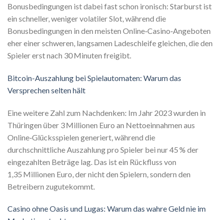
Bonusbedingungen ist dabei fast schon ironisch: Starburst ist
ein schneller, weniger volatiler Slot, während die
Bonusbedingungen in den meisten Online‑Casino‑Angeboten
eher einer schweren, langsamen Ladeschleife gleichen, die den
Spieler erst nach 30 Minuten freigibt.
Bitcoin-Auszahlung bei Spielautomaten: Warum das
Versprechen selten hält
Eine weitere Zahl zum Nachdenken: Im Jahr 2023 wurden in
Thüringen über 3 Millionen Euro an Nettoeinnahmen aus
Online‑Glücksspielen generiert, während die
durchschnittliche Auszahlung pro Spieler bei nur 45 % der
eingezahlten Beträge lag. Das ist ein Rückfluss von
1,35 Millionen Euro, der nicht den Spielern, sondern den
Betreibern zugutekommt.
Casino ohne Oasis und Lugas: Warum das wahre Geld nie im