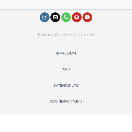
© 2021 GASTRO EXPERT A-Z GMBH
IMPRESSUM
AGB
DATENSCHUTZ
COOKIE-RICHTLINIE
großküchentechnik berlin gastrotechnik