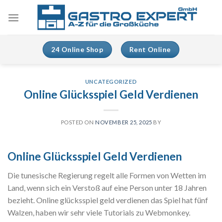
Skip
to
content
24 Online Shop
Rent Online
UNCATEGORIZED
Online Glücksspiel Geld Verdienen
POSTED ON
NOVEMBER 25, 2025
BY
Online Glücksspiel Geld Verdienen
Die tunesische Regierung regelt alle Formen von Wetten im
Land, wenn sich ein Verstoß auf eine Person unter 18 Jahren
bezieht. Online glücksspiel geld verdienen das Spiel hat fünf
Walzen, haben wir sehr viele Tutorials zu Webmonkey.