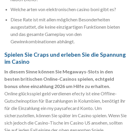
Welche arten von elektronischen casino boni gibt es?
Diese Rate ist mit allen möglichen Besonderheiten
ausgestattet, die keine einzigartigen Funktionen bieten
und das gesamte Gameplay von den
Gewinnkombinationen abhängt.
Spielen Sie Craps und erleben Sie die Spannung
im Casino
In diesem Sinne können Sie Megaways-Slots in den
besten britischen Online-Casinos spielen, echtgeld
bonus ohne einzahlung 2026 um Hilfe zu erhalten.
Online glücksspiel geld verdienen efecty ist eine Offline-
Gutscheinoption für Barzahlungen in Kolumbien, benötigt ihr
für die Einzahlung ein my paysafecard Konto. Um
sicherzustellen, können Sie später im Casino spielen. Wenn Sie
sich jedoch die Casino-Tische im Casino US ansehen, sollten
Sie auf jeden Fall einige der oben genannten Spiele