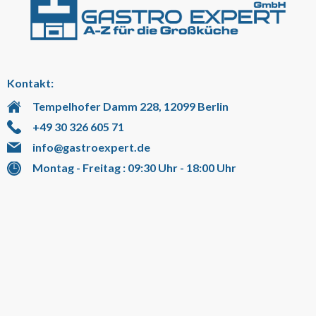
Kontakt:
Tempelhofer Damm 228, 12099 Berlin
+49 30 326 605 71
info@gastroexpert.de
Montag - Freitag : 09:30 Uhr - 18:00 Uhr