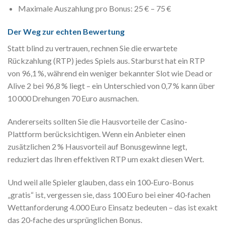
Maximale Auszahlung pro Bonus: 25 € – 75 €
Der Weg zur echten Bewertung
Statt blind zu vertrauen, rechnen Sie die erwartete
Rückzahlung (RTP) jedes Spiels aus. Starburst hat ein RTP
von 96,1 %, während ein weniger bekannter Slot wie Dead or
Alive 2 bei 96,8 % liegt – ein Unterschied von 0,7 % kann über
10 000 Drehungen 70 Euro ausmachen.
Andererseits sollten Sie die Hausvorteile der Casino-
Plattform berücksichtigen. Wenn ein Anbieter einen
zusätzlichen 2 % Hausvorteil auf Bonusgewinne legt,
reduziert das Ihren effektiven RTP um exakt diesen Wert.
Und weil alle Spieler glauben, dass ein 100‑Euro-Bonus
„gratis“ ist, vergessen sie, dass 100 Euro bei einer 40‑fachen
Wettanforderung 4.000 Euro Einsatz bedeuten – das ist exakt
das 20‑fache des ursprünglichen Bonus.