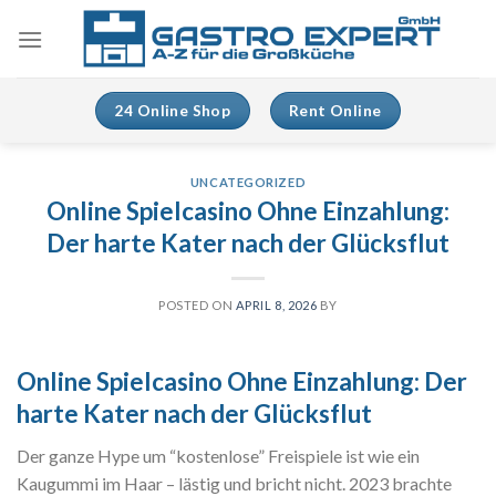
Skip
to
content
24 Online Shop
Rent Online
UNCATEGORIZED
Online Spielcasino Ohne Einzahlung:
Der harte Kater nach der Glücksflut
POSTED ON
APRIL 8, 2026
BY
Online Spielcasino Ohne Einzahlung: Der
harte Kater nach der Glücksflut
Der ganze Hype um “kostenlose” Freispiele ist wie ein
Kaugummi im Haar – lästig und bricht nicht. 2023 brachte