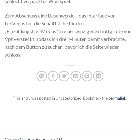
schlecht verpacktes Wortspiel.
Zum Abschluss eine Beschwerde – das Interface von
LeoVegas hat die Schaltfläche für den
„Einzahlungsfrei‑Modus“ in einer winzigen Schriftgröße von
9 pt versteckt, sodass ich drei Minuten damit verbrachte,
nach dem Button zu suchen, bevor ich die Seite wieder
schloss.
This entry was posted in Uncategorized. Bookmark the
permalink
.
Online Casino Bonus ab 10