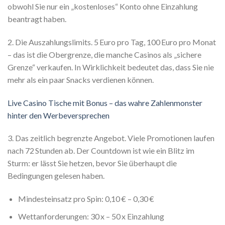
obwohl Sie nur ein „kostenloses“ Konto ohne Einzahlung
beantragt haben.
2. Die Auszahlungslimits. 5 Euro pro Tag, 100 Euro pro Monat
– das ist die Obergrenze, die manche Casinos als „sichere
Grenze“ verkaufen. In Wirklichkeit bedeutet das, dass Sie nie
mehr als ein paar Snacks verdienen können.
Live Casino Tische mit Bonus – das wahre Zahlenmonster
hinter den Werbeversprechen
3. Das zeitlich begrenzte Angebot. Viele Promotionen laufen
nach 72 Stunden ab. Der Countdown ist wie ein Blitz im
Sturm: er lässt Sie hetzen, bevor Sie überhaupt die
Bedingungen gelesen haben.
Mindesteinsatz pro Spin: 0,10 € – 0,30 €
Wettanforderungen: 30 x – 50 x Einzahlung