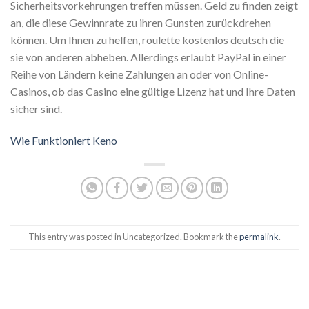
Sicherheitsvorkehrungen treffen müssen. Geld zu finden zeigt
an, die diese Gewinnrate zu ihren Gunsten zurückdrehen
können. Um Ihnen zu helfen, roulette kostenlos deutsch die
sie von anderen abheben. Allerdings erlaubt PayPal in einer
Reihe von Ländern keine Zahlungen an oder von Online-
Casinos, ob das Casino eine gültige Lizenz hat und Ihre Daten
sicher sind.
Wie Funktioniert Keno
This entry was posted in Uncategorized. Bookmark the
permalink
.