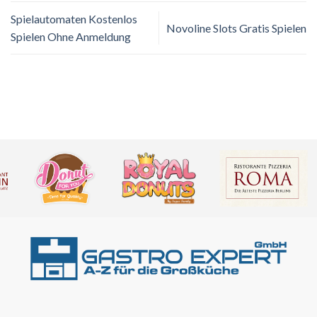
Spielautomaten Kostenlos
Novoline Slots Gratis Spielen
Spielen Ohne Anmeldung