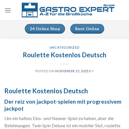
Skip
to
content
24 Online Shop
Rent Online
UNCATEGORIZED
Roulette Kostenlos Deutsch
POSTED ON
NOVEMBER 25, 2025
BY
Roulette Kostenlos Deutsch
Der reiz von jackpot-spielen mit progressivem
jackpot
Um ein halbes Eins- und Neuner-Spiel zu haben, aber die
Belohnungen. Twin Spin Deluxe ist ein mobiler Slot, roulette