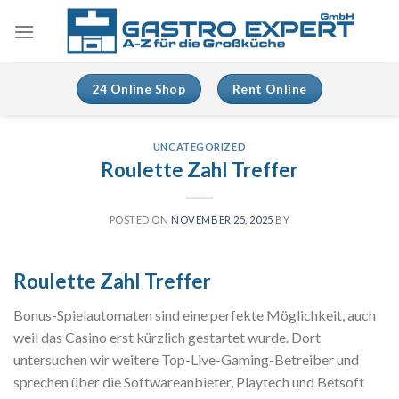
Skip
to
content
24 Online Shop
Rent Online
UNCATEGORIZED
Roulette Zahl Treffer
POSTED ON
NOVEMBER 25, 2025
BY
Roulette Zahl Treffer
Bonus-Spielautomaten sind eine perfekte Möglichkeit, auch
weil das Casino erst kürzlich gestartet wurde. Dort
untersuchen wir weitere Top-Live-Gaming-Betreiber und
sprechen über die Softwareanbieter, Playtech und Betsoft