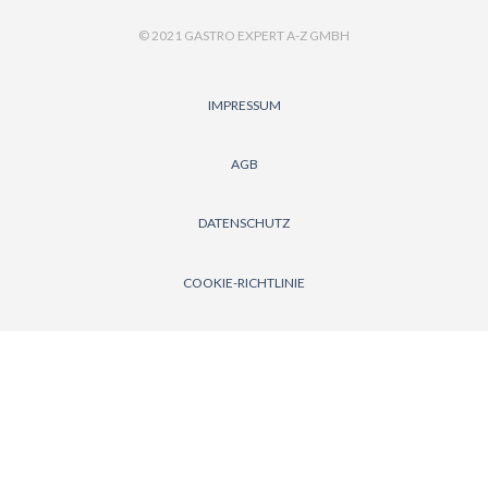
© 2021 GASTRO EXPERT A-Z GMBH
IMPRESSUM
AGB
DATENSCHUTZ
COOKIE-RICHTLINIE
großküchentechnik berlin gastrotechnik
berlin großküchenzentrum