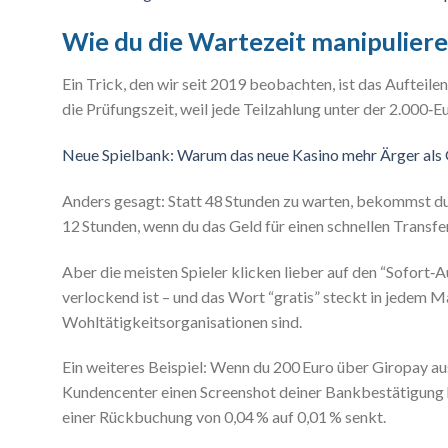
Wie du die Wartezeit manipuliere
Ein Trick, den wir seit 2019 beobachten, ist das Aufteile
die Prüfungszeit, weil jede Teilzahlung unter der 2.000‑Eu
Neue Spielbank: Warum das neue Kasino mehr Ärger als
Anders gesagt: Statt 48 Stunden zu warten, bekommst du
12 Stunden, wenn du das Geld für einen schnellen Transfe
Aber die meisten Spieler klicken lieber auf den “Sofort‑
verlockend ist – und das Wort “gratis” steckt in jedem 
Wohltätigkeitsorganisationen sind.
Ein weiteres Beispiel: Wenn du 200 Euro über Giropay au
Kundencenter einen Screenshot deiner Bankbestätigung hoc
einer Rückbuchung von 0,04 % auf 0,01 % senkt.