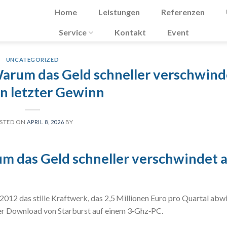
Home
Leistungen
Referenzen
Service
Kontakt
Event
UNCATEGORIZED
arum das Geld schneller verschwind
in letzter Gewinn
STED ON
APRIL 8, 2026
BY
m das Geld schneller verschwindet a
012 das stille Kraftwerk, das 2,5 Millionen Euro pro Quartal abwi
der Download von Starburst auf einem 3‑Ghz‑PC.