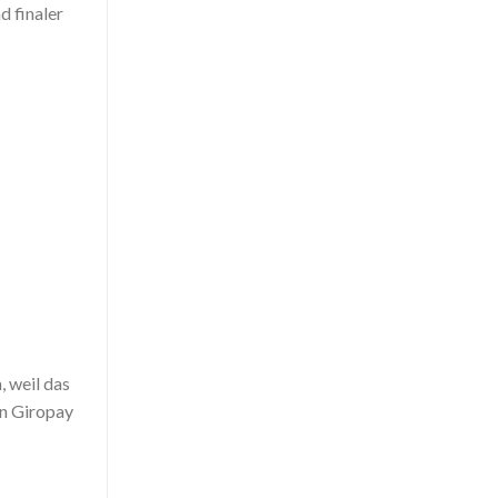
d finaler
, weil das
nn Giropay