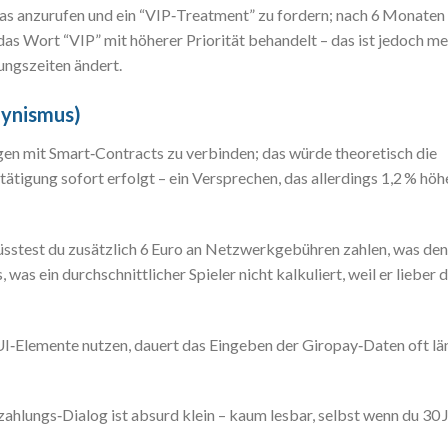
egas anzurufen und ein “VIP‑Treatment” zu fordern; nach 6 Monate
das Wort “VIP” mit höherer Priorität behandelt – das ist jedoch me
ungszeiten ändert.
 Zynismus)
gen mit Smart‑Contracts zu verbinden; das würde theoretisch die
ätigung sofort erfolgt – ein Versprechen, das allerdings 1,2 % höh
üsstest du zusätzlich 6 Euro an Netzwerkgebühren zahlen, was den
as ein durchschnittlicher Spieler nicht kalkuliert, weil er lieber d
I‑Elemente nutzen, dauert das Eingeben der Giropay‑Daten oft län
zahlungs‑Dialog ist absurd klein – kaum lesbar, selbst wenn du 30 