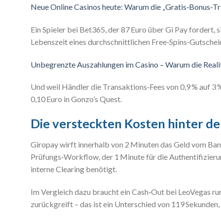
Neue Online Casinos heute: Warum die „Gratis‑Bonus‑Tr
Ein Spieler bei Bet365, der 87 Euro über Gi Pay fordert, 
Lebenszeit eines durchschnittlichen Free‑Spins‑Gutschein
Unbegrenzte Auszahlungen im Casino – Warum die Reali
Und weil Händler die Transaktions‑Fees von 0,9 % auf 3 %
0,10 Euro in Gonzo’s Quest.
Die versteckten Kosten hinter de
Giropay wirft innerhalb von 2 Minuten das Geld vom Ban
Prüfungs‑Workflow, der 1 Minute für die Authentifizier
interne Clearing benötigt.
Im Vergleich dazu braucht ein Cash‑Out bei LeoVegas run
zurückgreift – das ist ein Unterschied von 119 Sekunden, 