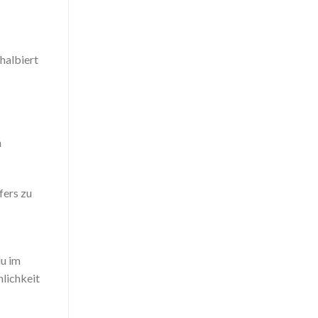
 halbiert
n
fers zu
du im
nlichkeit