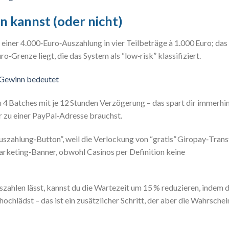
n kannst (oder nicht)
n einer 4.000‑Euro‑Auszahlung in vier Teilbeträge à 1.000 Euro; das
ro‑Grenze liegt, die das System als “low‑risk” klassifiziert.
 Gewinn bedeutet
 4 Batches mit je 12 Stunden Verzögerung – das spart dir immerhi
r zu einer PayPal‑Adresse brauchst.
Auszahlung‑Button”, weil die Verlockung von “gratis” Giropay‑Trans
Marketing‑Banner, obwohl Casinos per Definition keine
szahlen lässt, kannst du die Wartezeit um 15 % reduzieren, indem 
hlädst – das ist ein zusätzlicher Schritt, der aber die Wahrschei