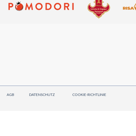
AGB
DATENSCHUTZ
COOKIE-RICHTLINIE
oßküchenzentrum