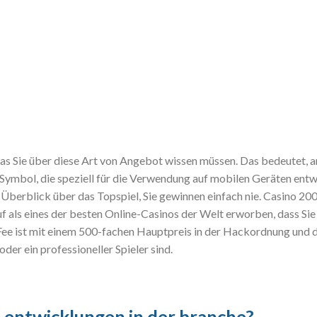
 was Sie über diese Art von Angebot wissen müssen. Das bedeutet, 
-Symbol, die speziell für die Verwendung auf mobilen Geräten entw
 Überblick über das Topspiel, Sie gewinnen einfach nie. Casino 2
Ruf als eines der besten Online-Casinos der Welt erworben, dass Sie
Fee ist mit einem 500-fachen Hauptpreis in der Hackordnung und 
der ein professioneller Spieler sind.
n entwicklungen in der branche?