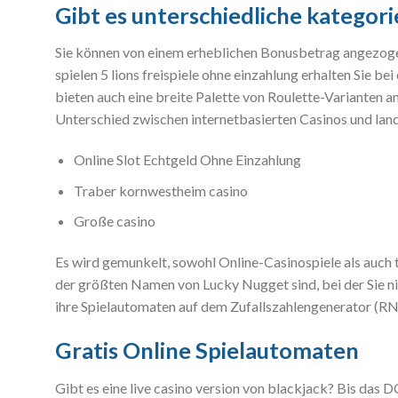
Gibt es unterschiedliche kategor
Sie können von einem erheblichen Bonusbetrag angezoge
spielen 5 lions freispiele ohne einzahlung erhalten Sie be
bieten auch eine breite Palette von Roulette-Varianten a
Unterschied zwischen internetbasierten Casinos und land
Online Slot Echtgeld Ohne Einzahlung
Traber kornwestheim casino
Große casino
Es wird gemunkelt, sowohl Online-Casinospiele als auch 
der größten Namen von Lucky Nugget sind, bei der Sie n
ihre Spielautomaten auf dem Zufallszahlengenerator (RNG
Gratis Online Spielautomaten
Gibt es eine live casino version von blackjack? Bis das D