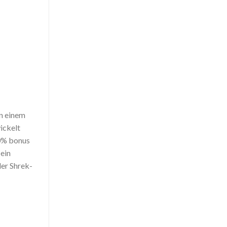
an einem
ickelt
00% bonus
 ein
der Shrek-