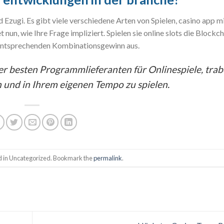
 Ezugi. Es gibt viele verschiedene Arten von Spielen, casino app m
 nun, wie Ihre Frage impliziert. Spielen sie online slots die Blockch
n entsprechenden Kombinationsgewinn aus.
er besten Programmlieferanten für Onlinespiele, trab
 und in Ihrem eigenen Tempo zu spielen.
d in Uncategorized. Bookmark the
permalink
.