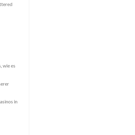
attered
, wie es
serer
asinos in