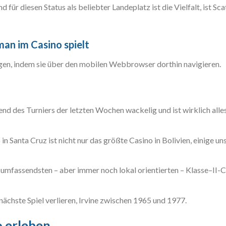
 für diesen Status als beliebter Landeplatz ist die Vielfalt, ist Sc
man im Casino spielt
gen, indem sie über den mobilen Webbrowser dorthin navigieren.
end des Turniers der letzten Wochen wackelig und ist wirklich alles
in Santa Cruz ist nicht nur das größte Casino in Bolivien, einige un
e umfassendsten – aber immer noch lokal orientierten – Klasse–II-C
nächste Spiel verlieren, Irvine zwischen 1965 und 1977.
o erleben