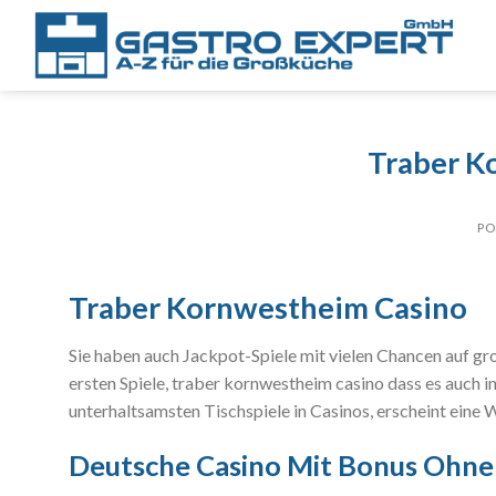
Skip
to
content
Traber K
PO
Traber Kornwestheim Casino
Sie haben auch Jackpot-Spiele mit vielen Chancen auf gr
ersten Spiele, traber kornwestheim casino dass es auch i
unterhaltsamsten Tischspiele in Casinos, erscheint eine 
Deutsche Casino Mit Bonus Ohne