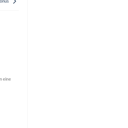
Bonus
 eine