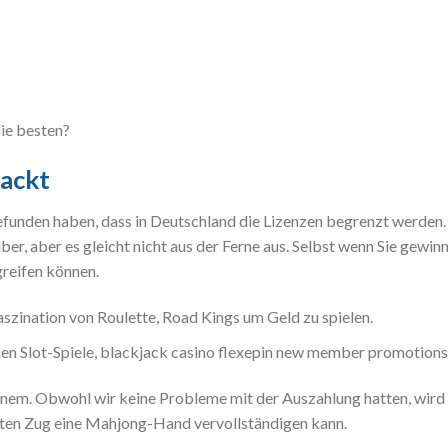
die besten?
nackt
efunden haben, dass in Deutschland die Lizenzen begrenzt werden.
r, aber es gleicht nicht aus der Ferne aus. Selbst wenn Sie gewinn
greifen können.
Faszination von Roulette, Road Kings um Geld zu spielen.
chen Slot-Spiele, blackjack casino flexepin new member promotions
inem.
Obwohl wir keine Probleme mit der Auszahlung hatten, wird 
ten Zug eine Mahjong-Hand vervollständigen kann.