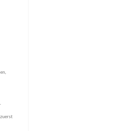
en,
.
zuerst