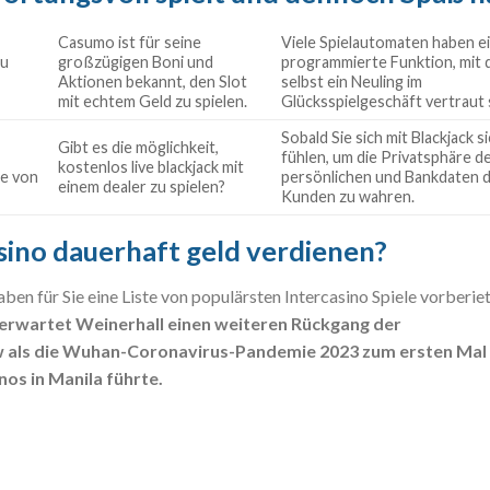
Casumo ist für seine
Viele Spielautomaten haben e
zu
großzügigen Boni und
programmierte Funktion, mit
Aktionen bekannt, den Slot
selbst ein Neuling im
mit echtem Geld zu spielen.
Glücksspielgeschäft vertraut 
Sobald Sie sich mit Blackjack s
Gibt es die möglichkeit,
fühlen, um die Privatsphäre d
kostenlos live blackjack mit
ie von
persönlichen und Bankdaten 
einem dealer zu spielen?
Kunden zu wahren.
sino dauerhaft geld verdienen?
aben für Sie eine Liste von populärsten Intercasino Spiele vorberie
 erwartet Weinerhall einen weiteren Rückgang der
ew als die Wuhan-Coronavirus-Pandemie 2023 zum ersten Mal
nos in Manila führte.