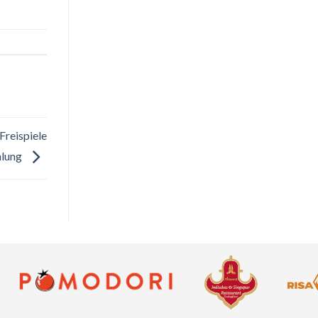
Freispiele
hlung