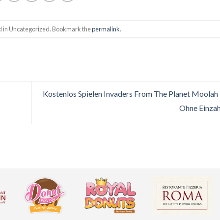
d in Uncategorized. Bookmark the
permalink
.
Kostenlos Spielen Invaders From The Planet Moolah 
Ohne Einza