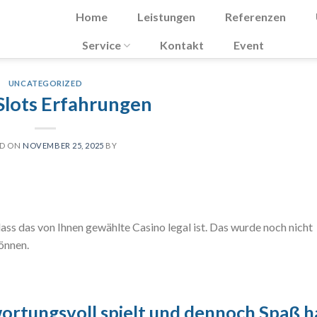
Home
Leistungen
Referenzen
Service
Kontakt
Event
UNCATEGORIZED
Slots Erfahrungen
ED ON
NOVEMBER 25, 2025
BY
ss das von Ihnen gewählte Casino legal ist. Das wurde noch nicht
können.
ortungsvoll spielt und dennoch Spaß h