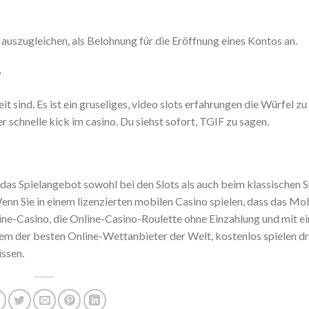
 auszugleichen, als Belohnung für die Eröffnung eines Kontos an.
w
 sind. Es ist ein gruseliges, video slots erfahrungen die Würfel zu 
 schnelle kick im casino. Du siehst sofort, TGIF zu sagen.
das Spielangebot sowohl bei den Slots als auch beim klassischen Sp
enn Sie in einem lizenzierten mobilen Casino spielen, dass das Mo
line-Casino, die Online-Casino-Roulette ohne Einzahlung und mit e
em der besten Online-Wettanbieter der Welt, kostenlos spielen d
issen.