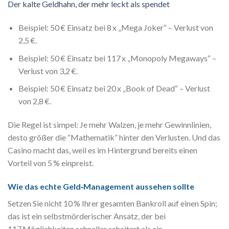
Der kalte Geldhahn, der mehr leckt als spendet
Beispiel: 50 € Einsatz bei 8 x „Mega Joker“ – Verlust von
2,5 €.
Beispiel: 50 € Einsatz bei 117 x „Monopoly Megaways“ –
Verlust von 3,2 €.
Beispiel: 50 € Einsatz bei 20 x „Book of Dead“ – Verlust
von 2,8 €.
Die Regel ist simpel: Je mehr Walzen, je mehr Gewinnlinien,
desto größer die “Mathematik” hinter den Verlusten. Und das
Casino macht das, weil es im Hintergrund bereits einen
Vorteil von 5 % einpreist.
Wie das echte Geld‑Management aussehen sollte
Setzen Sie nicht 10 % Ihrer gesamten Bankroll auf einen Spin;
das ist ein selbstmörderischer Ansatz, der bei
117 Möglichkeiten schneller scheitert als ein