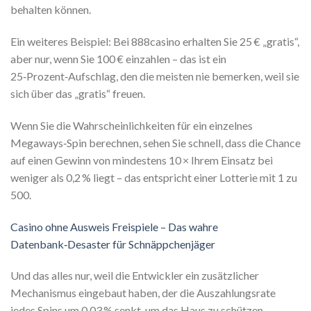
behalten können.
Ein weiteres Beispiel: Bei 888casino erhalten Sie 25 € „gratis“,
aber nur, wenn Sie 100 € einzahlen – das ist ein
25‑Prozent‑Aufschlag, den die meisten nie bemerken, weil sie
sich über das „gratis“ freuen.
Wenn Sie die Wahrscheinlichkeiten für ein einzelnes
Megaways‑Spin berechnen, sehen Sie schnell, dass die Chance
auf einen Gewinn von mindestens 10 × Ihrem Einsatz bei
weniger als 0,2 % liegt – das entspricht einer Lotterie mit 1 zu
500.
Casino ohne Ausweis Freispiele – Das wahre
Datenbank‑Desaster für Schnäppchenjäger
Und das alles nur, weil die Entwickler ein zusätzlicher
Mechanismus eingebaut haben, der die Auszahlungsrate
jedes Spins um 0,03 % senkt, um das Haus zu schützen.