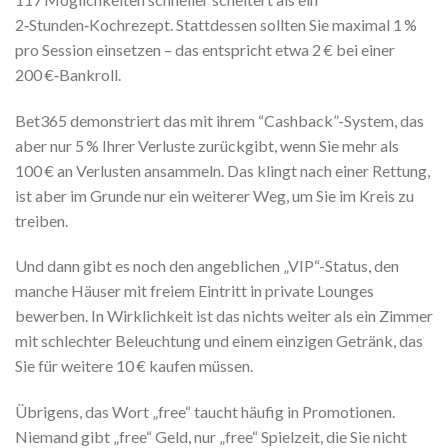
2‑Stunden‑Kochrezept. Stattdessen sollten Sie maximal 1 %
pro Session einsetzen – das entspricht etwa 2 € bei einer
200 €‑Bankroll.
Bet365 demonstriert das mit ihrem “Cashback”-System, das
aber nur 5 % Ihrer Verluste zurückgibt, wenn Sie mehr als
100 € an Verlusten ansammeln. Das klingt nach einer Rettung,
ist aber im Grunde nur ein weiterer Weg, um Sie im Kreis zu
treiben.
Und dann gibt es noch den angeblichen „VIP“-Status, den
manche Häuser mit freiem Eintritt in private Lounges
bewerben. In Wirklichkeit ist das nichts weiter als ein Zimmer
mit schlechter Beleuchtung und einem einzigen Getränk, das
Sie für weitere 10 € kaufen müssen.
Übrigens, das Wort „free“ taucht häufig in Promotionen.
Niemand gibt „free“ Geld, nur „free“ Spielzeit, die Sie nicht