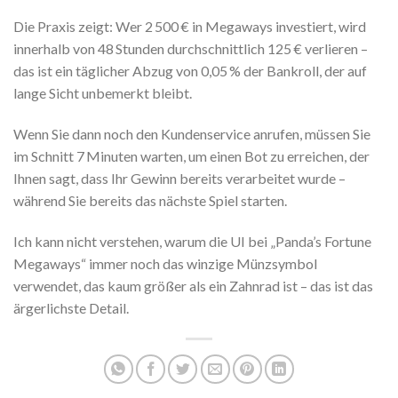
Die Praxis zeigt: Wer 2 500 € in Megaways investiert, wird
innerhalb von 48 Stunden durchschnittlich 125 € verlieren –
das ist ein täglicher Abzug von 0,05 % der Bankroll, der auf
lange Sicht unbemerkt bleibt.
Wenn Sie dann noch den Kundenservice anrufen, müssen Sie
im Schnitt 7 Minuten warten, um einen Bot zu erreichen, der
Ihnen sagt, dass Ihr Gewinn bereits verarbeitet wurde –
während Sie bereits das nächste Spiel starten.
Ich kann nicht verstehen, warum die UI bei „Panda’s Fortune
Megaways“ immer noch das winzige Münzsymbol
verwendet, das kaum größer als ein Zahnrad ist – das ist das
ärgerlichste Detail.