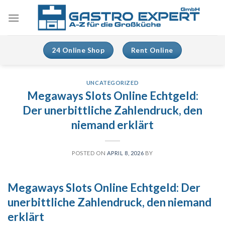
Skip
to
content
24 Online Shop
Rent Online
UNCATEGORIZED
Megaways Slots Online Echtgeld:
Der unerbittliche Zahlendruck, den
niemand erklärt
POSTED ON
APRIL 8, 2026
BY
Megaways Slots Online Echtgeld: Der
unerbittliche Zahlendruck, den niemand
erklärt