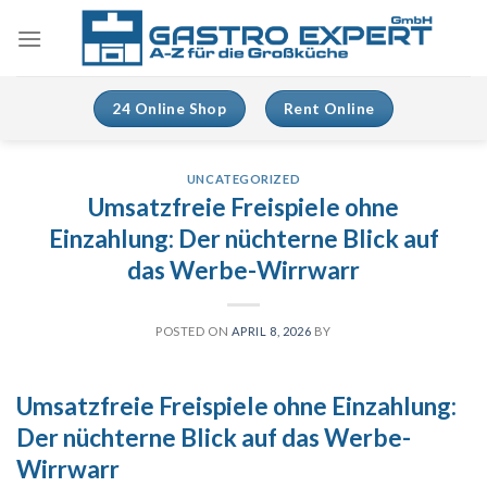
Skip
to
content
24 Online Shop
Rent Online
UNCATEGORIZED
Umsatzfreie Freispiele ohne
Einzahlung: Der nüchterne Blick auf
das Werbe-Wirrwarr
POSTED ON
APRIL 8, 2026
BY
Umsatzfreie Freispiele ohne Einzahlung:
Der nüchterne Blick auf das Werbe-
Wirrwarr