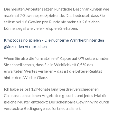
Die meisten Anbieter setzen künstliche Beschränkungen wie
maximal 2 Gewinne pro Spielrunde. Das bedeutet, dass Sie
selbst bei 1 € Gewinn pro Runde nie mehr als 2 € ziehen
können, egal wie viele Freispiele Sie haben.
Kryptocasino spielen – Die nüchterne Wahrheit hinter den
glänzenden Versprechen
Wenn Sie also die “umsatzfreie” Kappe auf 0 % setzen, finden
Sie schnell heraus, dass Sie in Wirklichkeit 0,5 % des
erwarteten Wertes verlieren – das ist die bittere Realität
hinter dem Werbe‑Glanz.
Ich habe selbst 12 Monate lang bei drei verschiedenen
Casinos nach solchen Angeboten gesucht und jedes Mal die
gleiche Muster entdeckt: Der scheinbare Gewinn wird durch
versteckte Bedingungen sofort neutralisiert.