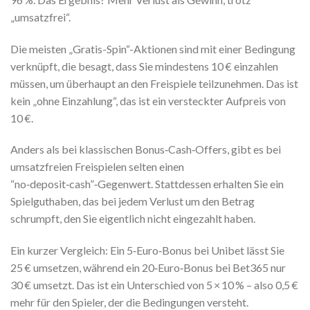
„umsatzfrei“.
Die meisten „Gratis-Spin“-Aktionen sind mit einer Bedingung
verknüpft, die besagt, dass Sie mindestens 10 € einzahlen
müssen, um überhaupt an den Freispiele teilzunehmen. Das ist
kein „ohne Einzahlung“, das ist ein versteckter Aufpreis von
10 €.
Anders als bei klassischen Bonus‑Cash‑Offers, gibt es bei
umsatzfreien Freispielen selten einen
“no‑deposit‑cash”‑Gegenwert. Stattdessen erhalten Sie ein
Spielguthaben, das bei jedem Verlust um den Betrag
schrumpft, den Sie eigentlich nicht eingezahlt haben.
Ein kurzer Vergleich: Ein 5‑Euro‑Bonus bei Unibet lässt Sie
25 € umsetzen, während ein 20‑Euro‑Bonus bei Bet365 nur
30 € umsetzt. Das ist ein Unterschied von 5 × 10 % – also 0,5 €
mehr für den Spieler, der die Bedingungen versteht.