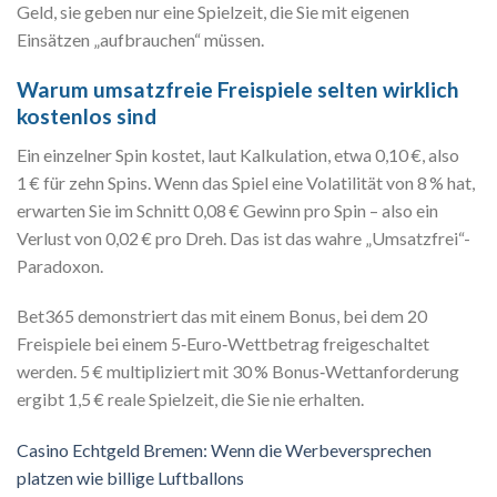
Geld, sie geben nur eine Spielzeit, die Sie mit eigenen
Einsätzen „aufbrauchen“ müssen.
Warum umsatzfreie Freispiele selten wirklich
kostenlos sind
Ein einzelner Spin kostet, laut Kalkulation, etwa 0,10 €, also
1 € für zehn Spins. Wenn das Spiel eine Volatilität von 8 % hat,
erwarten Sie im Schnitt 0,08 € Gewinn pro Spin – also ein
Verlust von 0,02 € pro Dreh. Das ist das wahre „Umsatzfrei“-
Paradoxon.
Bet365 demonstriert das mit einem Bonus, bei dem 20
Freispiele bei einem 5‑Euro‑Wettbetrag freigeschaltet
werden. 5 € multipliziert mit 30 % Bonus‑Wettanforderung
ergibt 1,5 € reale Spielzeit, die Sie nie erhalten.
Casino Echtgeld Bremen: Wenn die Werbeversprechen
platzen wie billige Luftballons