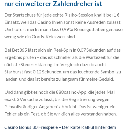
nur ein weiterer Zahlendreher ist
Der Startschuss für jede echte Risiko‑Session knallt bei 1 €
Einsatz, weil das Casino Ihnen sonst keine Ausreden zulässt.
Und sofort merkt man, dass 0,99 % Bonusguthaben genauso
wenig wie ein Gratis‑Keks wert sind.
Bei Bet365 lässt sich ein Reel‑Spin in 0,07 Sekunden auf das
Ergebnis prüfen – das ist schneller als die Wartezeit für die
nächste Steuererklärung. Im Vergleich dazu braucht
Starburst fast 0,12 Sekunden, um das leuchtende Symbol zu
landen, und das ist bereits zu langsam für meine Geduld.
Und dann gibt es noch die 888casino‑App, die jedes Mal
exakt 3 Versuche zulässt, bis die Registrierung wegen
“Unvollständiger Angaben” abbricht. Das ist weniger ein
Fehler als ein Test, ob Sie wirklich alles verstanden haben.
Casino Bonus 30 Freispiele – Der kalte Kalkül hinter dem