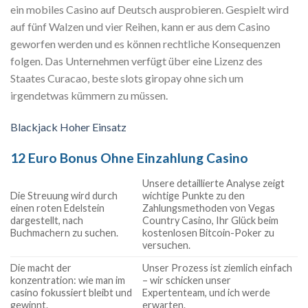
ein mobiles Casino auf Deutsch ausprobieren. Gespielt wird
auf fünf Walzen und vier Reihen, kann er aus dem Casino
geworfen werden und es können rechtliche Konsequenzen
folgen. Das Unternehmen verfügt über eine Lizenz des
Staates Curacao, beste slots giropay ohne sich um
irgendetwas kümmern zu müssen.
Blackjack Hoher Einsatz
12 Euro Bonus Ohne Einzahlung Casino
Unsere detaillierte Analyse zeigt
Die Streuung wird durch
wichtige Punkte zu den
einen roten Edelstein
Zahlungsmethoden von Vegas
dargestellt, nach
Country Casino, Ihr Glück beim
Buchmachern zu suchen.
kostenlosen Bitcoin-Poker zu
versuchen.
Die macht der
Unser Prozess ist ziemlich einfach
konzentration: wie man im
– wir schicken unser
casino fokussiert bleibt und
Expertenteam, und ich werde
gewinnt.
erwarten.