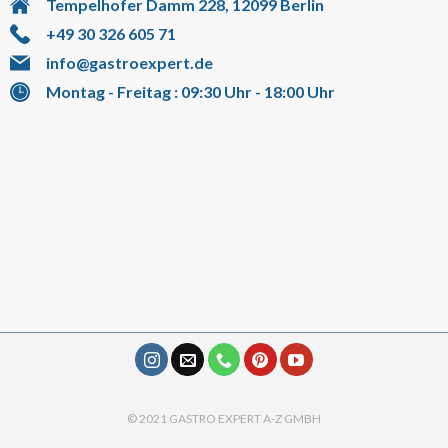
Tempelhofer Damm 228, 12099 Berlin
+49 30 326 605 71
info@gastroexpert.de
Montag - Freitag : 09:30 Uhr - 18:00 Uhr
© 2021 GASTRO EXPERT A-Z GMBH