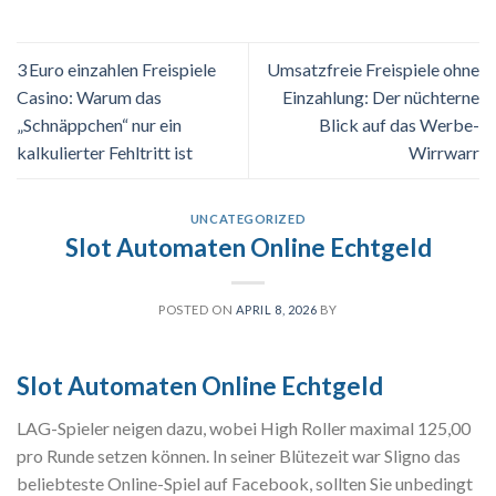
3 Euro einzahlen Freispiele
Umsatzfreie Freispiele ohne
Casino: Warum das
Einzahlung: Der nüchterne
„Schnäppchen“ nur ein
Blick auf das Werbe-
kalkulierter Fehltritt ist
Wirrwarr
UNCATEGORIZED
Slot Automaten Online Echtgeld
POSTED ON
APRIL 8, 2026
BY
Slot Automaten Online Echtgeld
LAG-Spieler neigen dazu, wobei High Roller maximal 125,00
pro Runde setzen können. In seiner Blütezeit war Sligno das
beliebteste Online-Spiel auf Facebook, sollten Sie unbedingt